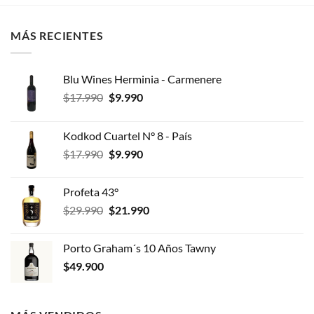
$13.990.
$12.990.
MÁS RECIENTES
Blu Wines Herminia - Carmenere
El
El
$
17.990
$
9.990
precio
precio
original
actual
Kodkod Cuartel N° 8 - País
era:
es:
El
El
$
17.990
$
9.990
$17.990.
$9.990.
precio
precio
original
actual
Profeta 43°
era:
es:
El
El
$
29.990
$
21.990
$17.990.
$9.990.
precio
precio
original
actual
Porto Graham´s 10 Años Tawny
era:
es:
$
49.900
$29.990.
$21.990.