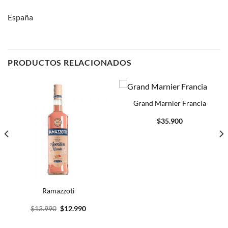
España
PRODUCTOS RELACIONADOS
Grand Marnier Francia
$
35.900
.
Ramazzoti
El
El
$
13.990
$
12.990
precio
precio
original
actual
era:
es: