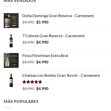
MÁS VENDIDOS
Doña Dominga Gran Reserva - Carmenere
El
El
$
9.990
$
5.990
precio
precio
original
actual
7 Colores Gran Reserva - Carmenere
era:
es:
El
El
$
8.990
$
4.990
$9.990.
$5.990.
precio
precio
original
actual
Finca Flinchman Extra Brut
era:
es:
El
El
$
8.990
$
4.990
$8.990.
$4.990.
precio
precio
original
actual
Chateau Los Boldos Gran Terroir - Carmenere
era:
es:
$8.990.
$4.990.
Valorado
El
El
$
8.990
$
4.990
con
5.00
precio
precio
de 5
original
actual
MÁS POPULARES
era:
es:
$8.990.
$4.990.