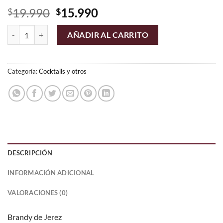
El
El
19.990
15.990
$
$
precio
precio
Brandy Romate cantidad
original
actual
AÑADIR AL CARRITO
era:
es:
$19.990.
$15.990.
Categoría:
Cocktails y otros
DESCRIPCIÓN
INFORMACIÓN ADICIONAL
VALORACIONES (0)
Brandy de Jerez