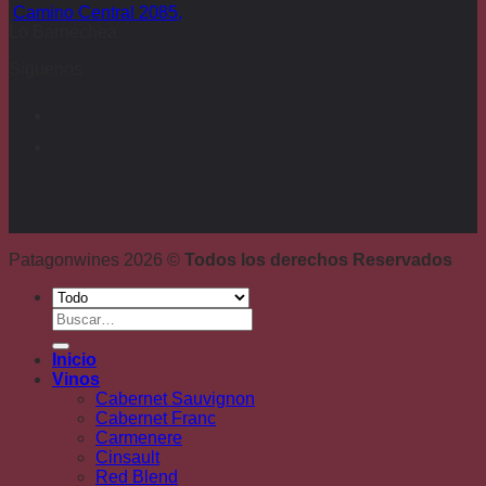
Camino Central 2085,
Lo Barnechea
Síguenos
Patagonwines 2026 ©
Todos los derechos Reservados
Buscar
por:
Inicio
Vinos
Cabernet Sauvignon
Cabernet Franc
Carmenere
Cinsault
Red Blend