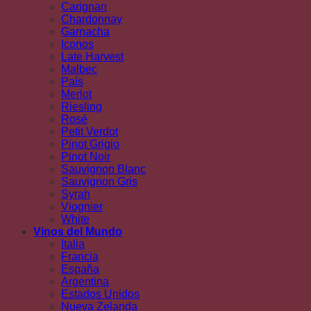
Carignan
Chardonnay
Garnacha
Iconos
Late Harvest
Malbec
País
Merlot
Riesling
Rosé
Petit Verdot
Pinot Grigio
Pinot Noir
Sauvignon Blanc
Sauvignon Gris
Syrah
Viognier
White
Vinos del Mundo
Italia
Francia
España
Argentina
Estados Unidos
Nueva Zelanda