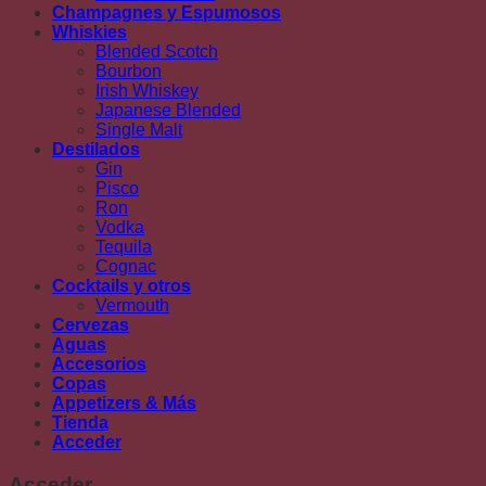
Champagnes y Espumosos
Whiskies
Blended Scotch
Bourbon
Irish Whiskey
Japanese Blended
Single Malt
Destilados
Gin
Pisco
Ron
Vodka
Tequila
Cognac
Cocktails y otros
Vermouth
Cervezas
Aguas
Accesorios
Copas
Appetizers & Más
Tienda
Acceder
Acceder