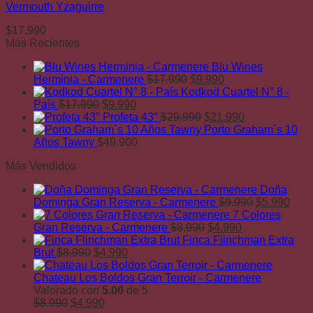
Vermouth Yzaguirre
$
17.990
Más Recientes
Blu Wines
El
El
Herminia - Carmenere
$
17.990
$
9.990
precio
precio
Kodkod Cuartel N° 8 -
El
El
original
actual
País
$
17.990
$
9.990
precio
precio
era:
El
es:
El
Profeta 43°
$
29.990
$
21.990
original
actual
$17.990.
precio
$9.990.
precio
Porto Graham´s 10
era:
es:
original
actual
Años Tawny
$
49.900
$17.990.
$9.990.
era:
es:
Más Vendidos
$29.990.
$21.990.
Doña
El
El
Dominga Gran Reserva - Carmenere
$
9.990
$
5.990
precio
prec
7 Colores
El
El
original
actu
Gran Reserva - Carmenere
$
8.990
$
4.990
precio
precio
era:
es:
Finca Flinchman Extra
El
El
original
actual
$9.990.
$5.9
Brut
$
8.990
$
4.990
precio
precio
era:
es:
original
actual
$8.990.
$4.990.
Chateau Los Boldos Gran Terroir - Carmenere
era:
es:
Valorado con
5.00
de 5
El
$8.990.
El
$4.990.
$
8.990
$
4.990