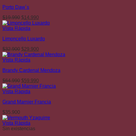
$19.990.
$15.990.
Porto Daw´s
El
El
$
19.990
$
14.990
precio
precio
original
actual
Vista Rápida
era:
es:
Limoncello Luxardo
$19.990.
$14.990.
El
El
$
32.900
$
29.900
precio
precio
original
actual
Vista Rápida
era:
es:
Brandy Cardenal Mendoza
$32.900.
$29.900.
El
El
$
64.990
$
59.990
precio
precio
original
actual
Vista Rápida
era:
es:
Grand Marnier Francia
$64.990.
$59.990.
$
35.900
Vista Rápida
Sin existencias