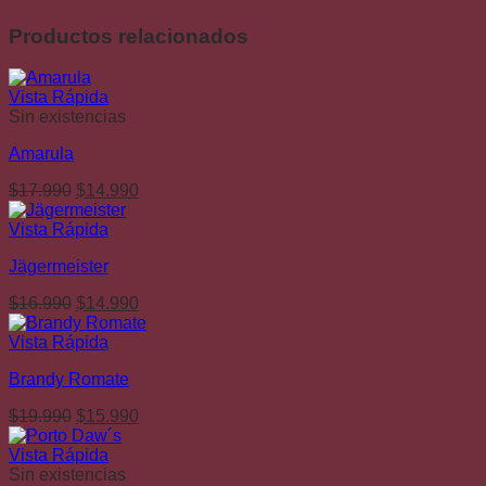
Productos relacionados
Vista Rápida
Sin existencias
Amarula
El
El
$
17.990
$
14.990
precio
precio
original
actual
Vista Rápida
era:
es:
Jägermeister
$17.990.
$14.990.
El
El
$
16.990
$
14.990
precio
precio
original
actual
Vista Rápida
era:
es:
Brandy Romate
$16.990.
$14.990.
El
El
$
19.990
$
15.990
precio
precio
original
actual
Vista Rápida
era:
es:
Sin existencias