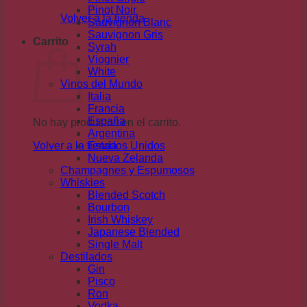
Pinot Noir
Volver a la tienda
Sauvignon Blanc
Sauvignon Gris
Carrito
Syrah
Viognier
White
Vinos del Mundo
Italia
Francia
España
No hay productos en el carrito.
Argentina
Volver a la tienda
Estados Unidos
Nueva Zelanda
Champagnes y Espumosos
Whiskies
Blended Scotch
Bourbon
Irish Whiskey
Japanese Blended
Single Malt
Destilados
Gin
Pisco
Ron
Vodka