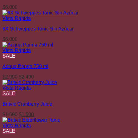
$
6.000
Vista Rápida
6X Schweppes Tonic Sin Azúcar
$
6.000
Vista Rápida
SALE
Acqua Panna 750 ml
El
El
$
2.990
$
2.490
precio
precio
original
actual
Vista Rápida
era:
es:
SALE
$2.990.
$2.490.
Britvic Cranberry Juice
El
El
$
1.690
$
1.500
precio
precio
original
actual
Vista Rápida
era:
es:
SALE
$1.690.
$1.500.