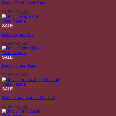
Britvic Elderflower Tonic
El
El
$
1.690
$
1.500
precio
precio
original
actual
Vista Rápida
era:
es:
SALE
$1.690.
$1.500.
Britvic Ginger Ale
El
El
$
1.690
$
1.500
precio
precio
original
actual
Vista Rápida
era:
es:
SALE
$1.690.
$1.500.
Britvic Ginger Beer
El
El
$
1.690
$
1.500
precio
precio
original
actual
Vista Rápida
era:
es:
SALE
$1.690.
$1.500.
Britvic Tomato Juice Cocktail
El
El
$
1.690
$
1.500
precio
precio
original
actual
Vista Rápida