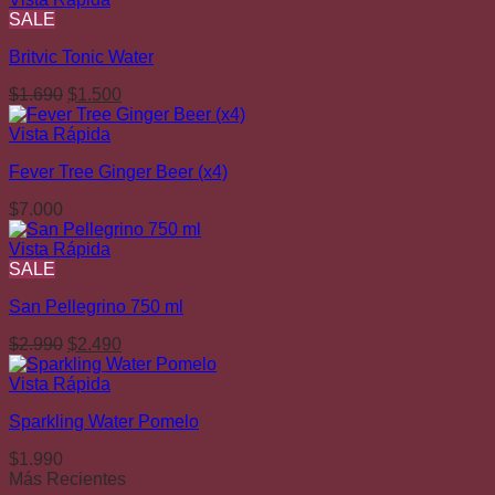
era:
es:
SALE
$1.690.
$1.500.
Britvic Tonic Water
El
El
$
1.690
$
1.500
precio
precio
original
actual
Vista Rápida
era:
es:
Fever Tree Ginger Beer (x4)
$1.690.
$1.500.
$
7.000
Vista Rápida
SALE
San Pellegrino 750 ml
El
El
$
2.990
$
2.490
precio
precio
original
actual
Vista Rápida
era:
es:
Sparkling Water Pomelo
$2.990.
$2.490.
$
1.990
Más Recientes