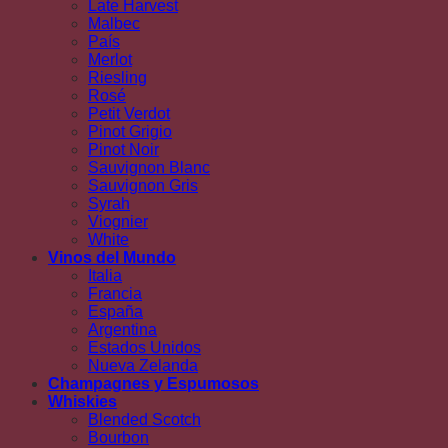
Late Harvest
Malbec
País
Merlot
Riesling
Rosé
Petit Verdot
Pinot Grigio
Pinot Noir
Sauvignon Blanc
Sauvignon Gris
Syrah
Viognier
White
Vinos del Mundo
Italia
Francia
España
Argentina
Estados Unidos
Nueva Zelanda
Champagnes y Espumosos
Whiskies
Blended Scotch
Bourbon