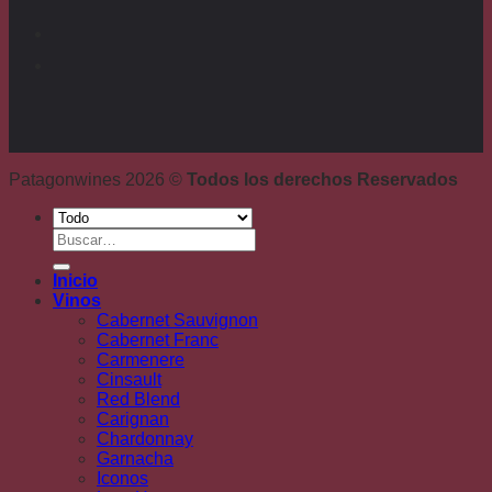
Patagonwines 2026 ©
Todos los derechos Reservados
Buscar
por:
Inicio
Vinos
Cabernet Sauvignon
Cabernet Franc
Carmenere
Cinsault
Red Blend
Carignan
Chardonnay
Garnacha
Iconos