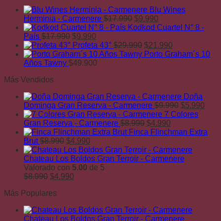
Blu Wines
El
El
Herminia - Carmenere
$
17.990
$
9.990
precio
precio
Kodkod Cuartel N° 8 -
El
El
original
actual
País
$
17.990
$
9.990
precio
precio
era:
El
es:
El
Profeta 43°
$
29.990
$
21.990
original
actual
$17.990.
precio
$9.990.
precio
Porto Graham´s 10
era:
es:
original
actual
Años Tawny
$
49.900
$17.990.
$9.990.
era:
es:
Más Vendidos
$29.990.
$21.990.
Doña
El
El
Dominga Gran Reserva - Carmenere
$
9.990
$
5.990
precio
prec
7 Colores
El
El
original
actu
Gran Reserva - Carmenere
$
8.990
$
4.990
precio
precio
era:
es:
Finca Flinchman Extra
El
El
original
actual
$9.990.
$5.9
Brut
$
8.990
$
4.990
precio
precio
era:
es:
original
actual
$8.990.
$4.990.
Chateau Los Boldos Gran Terroir - Carmenere
era:
es:
Valorado con
5.00
de 5
El
$8.990.
El
$4.990.
$
8.990
$
4.990
precio
precio
Más Populares
original
actual
era:
es:
$8.990.
$4.990.
Chateau Los Boldos Gran Terroir - Carmenere