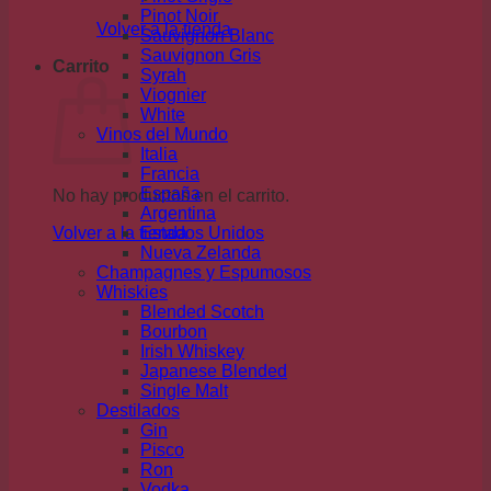
Pinot Noir
Volver a la tienda
Sauvignon Blanc
Sauvignon Gris
Carrito
Syrah
Viognier
White
Vinos del Mundo
Italia
Francia
España
No hay productos en el carrito.
Argentina
Volver a la tienda
Estados Unidos
Nueva Zelanda
Champagnes y Espumosos
Whiskies
Blended Scotch
Bourbon
Irish Whiskey
Japanese Blended
Single Malt
Destilados
Gin
Pisco
Ron
Vodka