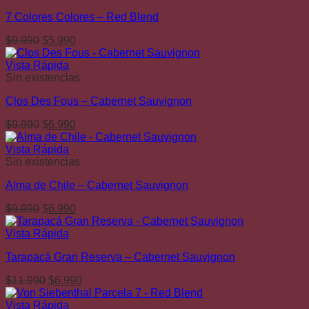
era:
es:
7 Colores Colores – Red Blend
$10.990.
$6.990.
El
El
$
9.990
$
5.990
precio
precio
original
actual
Vista Rápida
era:
es:
Sin existencias
$9.990.
$5.990.
Clos Des Fous – Cabernet Sauvignon
El
El
$
9.990
$
6.990
precio
precio
original
actual
Vista Rápida
era:
es:
Sin existencias
$9.990.
$6.990.
Alma de Chile – Cabernet Sauvignon
El
El
$
9.990
$
6.990
precio
precio
original
actual
Vista Rápida
era:
es:
Tarapacá Gran Reserva – Cabernet Sauvignon
$9.990.
$6.990.
El
El
$
11.990
$
6.990
precio
precio
original
actual
Vista Rápida