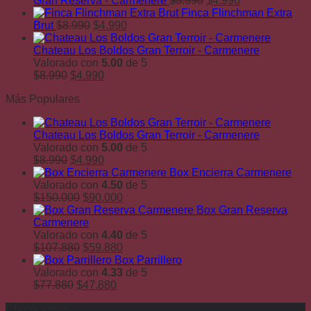
Gran Reserva - Carmenere
$
8.990
$
4.990
precio
precio
era:
es:
Finca Flinchman Extra
El
El
original
actual
$9.990.
$5.9
Brut
$
8.990
$
4.990
precio
precio
era:
es:
original
actual
$8.990.
$4.990.
Chateau Los Boldos Gran Terroir - Carmenere
era:
es:
Valorado con
5.00
de 5
El
$8.990.
El
$4.990.
$
8.990
$
4.990
precio
precio
Más Populares
original
actual
era:
es:
$8.990.
$4.990.
Chateau Los Boldos Gran Terroir - Carmenere
Valorado con
5.00
de 5
El
El
$
8.990
$
4.990
precio
precio
Box Encierra Carmenere
original
actual
Valorado con
4.50
de 5
era:
El
es:
El
$
150.000
$
90.000
$8.990.
precio
$4.990.
precio
Box Gran Reserva
original
actual
Carmenere
era:
es:
Valorado con
4.40
de 5
$150.000.
El
$90.000.
El
$
107.880
$
59.880
precio
precio
Box Parrillero
original
actual
Valorado con
4.33
de 5
El
era:
El
es:
$
77.880
$
47.880
precio
$107.880.
precio
$59.880.
Contáctanos
original
actual