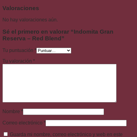
Valoraciones
No hay valoraciones aún.
Sé el primero en valorar “Indomita Gran
Reserva – Red Blend”
Tu puntuación
*
Tu valoración
*
Nombre
*
Correo electrónico
*
Guarda mi nombre, correo electrónico y web en este