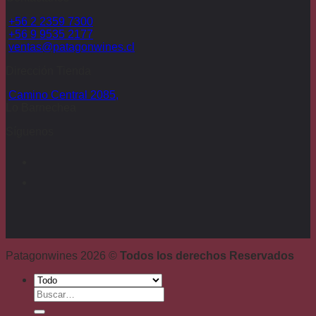
era:
es:
+56 2 2359 7300
$77.880.
$47.880.
+56 9 9535 2177
ventas@patagonwines.cl
Dirección Tienda
Camino Central 2085,
Lo Barnechea
Síguenos
Patagonwines 2026 ©
Todos los derechos Reservados
Buscar
por: