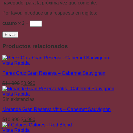
navegador para la próxima vez que comente.
Por favor, introduce una respuesta en dígitos:
cuatro × 3 =
Productos relacionados
Vista Rápida
Pérez Cruz Gran Reserva – Cabernet Sauvignon
El
El
$
11.990
$
8.990
precio
precio
original
actual
Vista Rápida
era:
es:
Sin existencias
$11.990.
$8.990.
Morandé Gran Reserva Vitis – Cabernet Sauvignon
El
El
$
10.990
$
6.990
precio
precio
original
actual
Vista Rápida