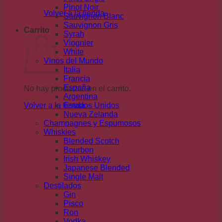
Pinot Noir
Volver a la tienda
Sauvignon Blanc
Sauvignon Gris
Carrito
Syrah
Viognier
White
Vinos del Mundo
Italia
Francia
España
No hay productos en el carrito.
Argentina
Volver a la tienda
Estados Unidos
Nueva Zelanda
Champagnes y Espumosos
Whiskies
Blended Scotch
Bourbon
Irish Whiskey
Japanese Blended
Single Malt
Destilados
Gin
Pisco
Ron
Vodka