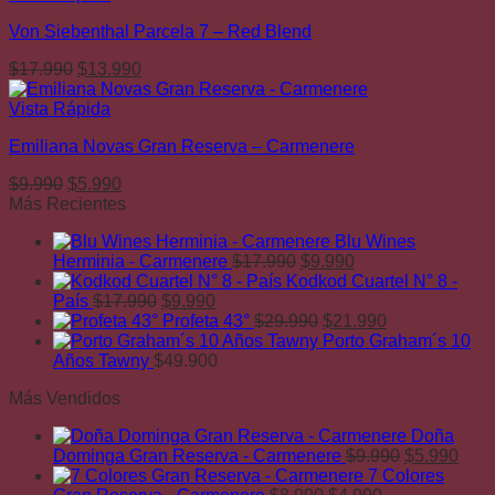
era:
es:
Von Siebenthal Parcela 7 – Red Blend
$11.990.
$6.990.
El
El
$
17.990
$
13.990
precio
precio
original
actual
Vista Rápida
era:
es:
Emiliana Novas Gran Reserva – Carmenere
$17.990.
$13.990.
El
El
$
9.990
$
5.990
precio
precio
Más Recientes
original
actual
Blu Wines
era:
es:
El
El
Herminia - Carmenere
$
17.990
$
9.990
$9.990.
$5.990.
precio
precio
Kodkod Cuartel N° 8 -
El
El
original
actual
País
$
17.990
$
9.990
precio
precio
era:
El
es:
El
Profeta 43°
$
29.990
$
21.990
original
actual
$17.990.
precio
$9.990.
precio
Porto Graham´s 10
era:
es:
original
actual
Años Tawny
$
49.900
$17.990.
$9.990.
era:
es:
Más Vendidos
$29.990.
$21.990.
Doña
El
El
Dominga Gran Reserva - Carmenere
$
9.990
$
5.990
precio
prec
7 Colores
El
El
original
actu