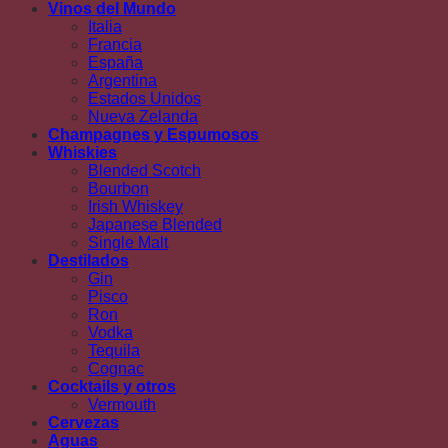
Vinos del Mundo
Italia
Francia
España
Argentina
Estados Unidos
Nueva Zelanda
Champagnes y Espumosos
Whiskies
Blended Scotch
Bourbon
Irish Whiskey
Japanese Blended
Single Malt
Destilados
Gin
Pisco
Ron
Vodka
Tequila
Cognac
Cocktails y otros
Vermouth
Cervezas
Aguas