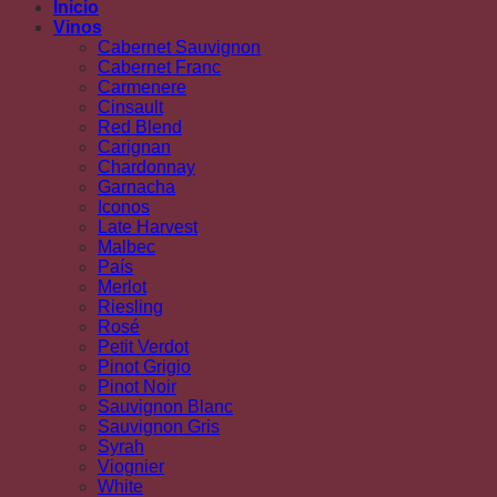
Inicio
Vinos
Cabernet Sauvignon
Cabernet Franc
Carmenere
Cinsault
Red Blend
Carignan
Chardonnay
Garnacha
Iconos
Late Harvest
Malbec
País
Merlot
Riesling
Rosé
Petit Verdot
Pinot Grigio
Pinot Noir
Sauvignon Blanc
Sauvignon Gris
Syrah
Viognier
White