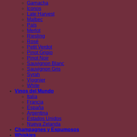
Garnacha
Iconos
Late Harvest
Malbec
País
Merlot
Riesling
Rosé
Petit Verdot
Pinot Grigio
Pinot Noir
Sauvignon Blanc
Sauvignon Gris
Syrah
Viognier
White
Vinos del Mundo
Italia
Francia
España
Argentina
Estados Unidos
Nueva Zelanda
Champagnes y Espumosos
Whiskies