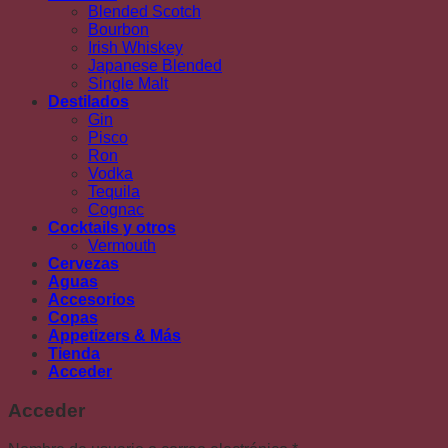
Blended Scotch
Bourbon
Irish Whiskey
Japanese Blended
Single Malt
Destilados
Gin
Pisco
Ron
Vodka
Tequila
Cognac
Cocktails y otros
Vermouth
Cervezas
Aguas
Accesorios
Copas
Appetizers & Más
Tienda
Acceder
Acceder