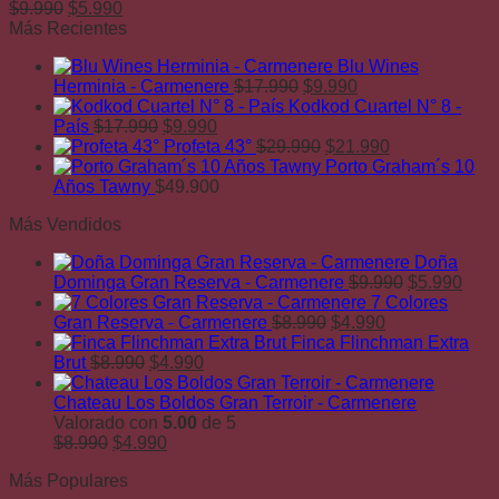
El
El
$
9.990
$
5.990
precio
precio
Más Recientes
original
actual
Blu Wines
era:
es:
El
El
Herminia - Carmenere
$
17.990
$
9.990
$9.990.
$5.990.
precio
precio
Kodkod Cuartel N° 8 -
El
El
original
actual
País
$
17.990
$
9.990
precio
precio
era:
El
es:
El
Profeta 43°
$
29.990
$
21.990
original
actual
$17.990.
precio
$9.990.
precio
Porto Graham´s 10
era:
es:
original
actual
Años Tawny
$
49.900
$17.990.
$9.990.
era:
es:
Más Vendidos
$29.990.
$21.990.
Doña
El
El
Dominga Gran Reserva - Carmenere
$
9.990
$
5.990
precio
prec
7 Colores
El
El
original
actu
Gran Reserva - Carmenere
$
8.990
$
4.990
precio
precio
era:
es:
Finca Flinchman Extra
El
El
original
actual
$9.990.
$5.9
Brut
$
8.990
$
4.990
precio
precio
era:
es:
original
actual
$8.990.
$4.990.
Chateau Los Boldos Gran Terroir - Carmenere
era:
es:
Valorado con
5.00
de 5
El
$8.990.
El
$4.990.
$
8.990
$
4.990
precio
precio
Más Populares
original
actual