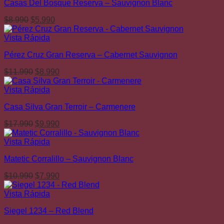
Casas Del Bosque Reserva – Sauvignon Blanc
$6.990.
$4.290.
El
El
$
8.990
$
5.990
precio
precio
original
actual
Vista Rápida
era:
es:
Pérez Cruz Gran Reserva – Cabernet Sauvignon
$8.990.
$5.990.
El
El
$
11.990
$
8.990
precio
precio
original
actual
Vista Rápida
era:
es:
Casa Silva Gran Terroir – Carmenere
$11.990.
$8.990.
El
El
$
17.990
$
9.990
precio
precio
original
actual
Vista Rápida
era:
es:
Matetic Corralillo – Sauvignon Blanc
$17.990.
$9.990.
El
El
$
10.990
$
7.990
precio
precio
original
actual
Vista Rápida
era:
es:
Siegel 1234 – Red Blend
$10.990.
$7.990.