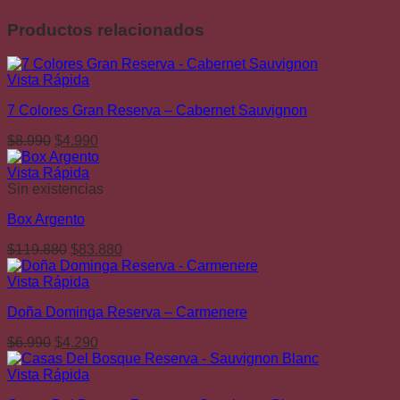
Productos relacionados
Vista Rápida
7 Colores Gran Reserva – Cabernet Sauvignon
El
El
$
8.990
$
4.990
precio
precio
original
actual
Vista Rápida
era:
es:
Sin existencias
$8.990.
$4.990.
Box Argento
El
El
$
119.880
$
83.880
precio
precio
original
actual
Vista Rápida
era:
es:
Doña Dominga Reserva – Carmenere
$119.880.
$83.880.
El
El
$
6.990
$
4.290
precio
precio
original
actual
Vista Rápida
era:
es: