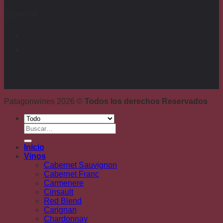
Síguenos
Patagonwines 2026 ©
Todos los derechos Reservados
Buscar
por:
Inicio
Vinos
Cabernet Sauvignon
Cabernet Franc
Carmenere
Cinsault
Red Blend
Carignan
Chardonnay