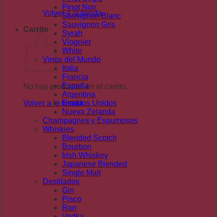
Pinot Noir
Volver a la tienda
Sauvignon Blanc
Sauvignon Gris
Carrito
Syrah
Viognier
White
Vinos del Mundo
Italia
Francia
España
No hay productos en el carrito.
Argentina
Volver a la tienda
Estados Unidos
Nueva Zelanda
Champagnes y Espumosos
Whiskies
Blended Scotch
Bourbon
Irish Whiskey
Japanese Blended
Single Malt
Destilados
Gin
Pisco
Ron
Vodka