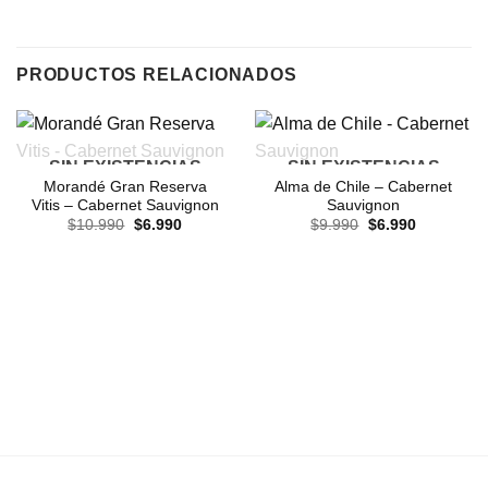
PRODUCTOS RELACIONADOS
SIN EXISTENCIAS
SIN EXISTENCIAS
Morandé Gran Reserva
Alma de Chile – Cabernet
Vitis – Cabernet Sauvignon
Sauvignon
El
El
El
El
$
10.990
$
6.990
$
9.990
$
6.990
precio
precio
precio
precio
original
actual
original
actual
era:
es:
era:
es:
$10.990.
$6.990.
$9.990.
$6.990.