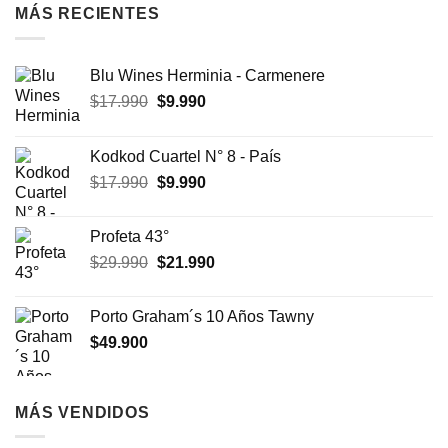
MÁS RECIENTES
Blu Wines Herminia - Carmenere
El
El
$
17.990
$
9.990
precio
precio
original
actual
Kodkod Cuartel N° 8 - País
era:
es:
El
El
$
17.990
$
9.990
$17.990.
$9.990.
precio
precio
original
actual
Profeta 43°
era:
es:
El
El
$
29.990
$
21.990
$17.990.
$9.990.
precio
precio
original
actual
Porto Graham´s 10 Años Tawny
era:
es:
$
49.900
$29.990.
$21.990.
MÁS VENDIDOS