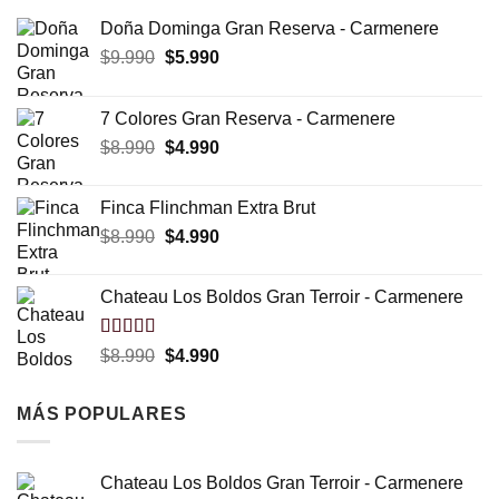
Doña Dominga Gran Reserva - Carmenere
El
El
$
9.990
$
5.990
precio
precio
original
actual
7 Colores Gran Reserva - Carmenere
era:
es:
El
El
$
8.990
$
4.990
$9.990.
$5.990.
precio
precio
original
actual
Finca Flinchman Extra Brut
era:
es:
El
El
$
8.990
$
4.990
$8.990.
$4.990.
precio
precio
original
actual
Chateau Los Boldos Gran Terroir - Carmenere
era:
es:
$8.990.
$4.990.
Valorado
El
El
$
8.990
$
4.990
con
5.00
de
precio
precio
5
original
actual
MÁS POPULARES
era:
es:
$8.990.
$4.990.
Chateau Los Boldos Gran Terroir - Carmenere