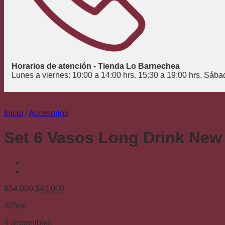
Horarios de atención - Tienda Lo Barnechea
Lunes a viernes: 10:00 a 14:00 hrs. 15:30 a 19:00 hrs. Sába
Inicio
/
Accesorios
Set 6 Vasos Long Drink New 
El
El
$
54.000
$
40.000
precio
precio
405ml
original
actual
era:
es:
4 disponibles
$54.000.
$40.000.