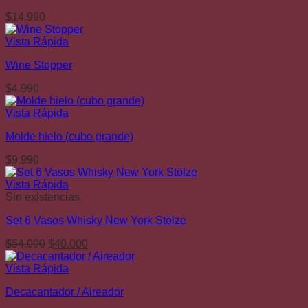
$
14.990
Vista Rápida
Wine Stopper
$
4.990
Vista Rápida
Molde hielo (cubo grande)
$
9.990
Vista Rápida
Sin existencias
Set 6 Vasos Whisky New York Stölze
El
El
$
54.000
$
40.000
precio
precio
original
actual
Vista Rápida
era:
es:
Decacantador / Aireador
$54.000.
$40.000.