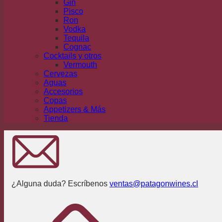
Gin
Pisco
Ron
Vodka
Tequila
Cognac
Cocktails y otros
Vermouth
Cervezas
Aguas
Accesorios
Copas
Appetizers & Más
Tienda
¿Alguna duda? Escríbenos
ventas@patagonwines.cl