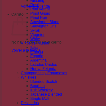
Riesling
Rosé
Volver a la tienda
Petit Verdot
Pinot Grigio
Carrito
Pinot Noir
Sauvignon Blanc
Sauvignon Gris
Syrah
Viognier
White
No hay productos en el carrito.
Vinos del Mundo
Italia
Volver a la tienda
Francia
España
Argentina
Estados Unidos
Nueva Zelanda
Champagnes y Espumosos
Whiskies
Blended Scotch
Bourbon
Irish Whiskey
Japanese Blended
Single Malt
Destilados