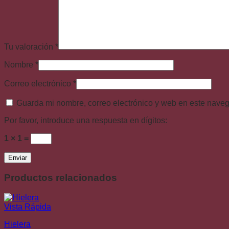
Tu valoración
*
Nombre
*
Correo electrónico
*
Guarda mi nombre, correo electrónico y web en este nave
Por favor, introduce una respuesta en dígitos:
1 × 1 =
Productos relacionados
Vista Rápida
Hielera