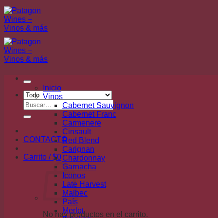
Saltar
al
contenido
Inicio
Vinos
Buscar
Cabernet Sauvignon
por:
Cabernet Franc
Carmenere
Cinsault
CONTACTO
Red Blend
Carignan
Carrito /
$
0
Chardonnay
Garnacha
Iconos
Late Harvest
Malbec
País
Merlot
No hay productos en el carrito.