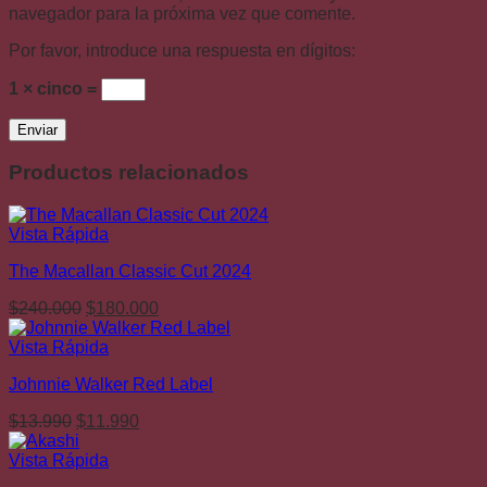
navegador para la próxima vez que comente.
Por favor, introduce una respuesta en dígitos:
1 × cinco =
Productos relacionados
Vista Rápida
The Macallan Classic Cut 2024
El
El
$
240.000
$
180.000
precio
precio
original
actual
Vista Rápida
era:
es:
Johnnie Walker Red Label
$240.000.
$180.000.
El
El
$
13.990
$
11.990
precio
precio
original
actual
Vista Rápida
era:
es: