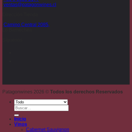
ventas@patagonwines.cl
Dirección Tienda
Camino Central 2085,
Lo Barnechea
Síguenos
Patagonwines 2026 ©
Todos los derechos Reservados
Buscar
por:
Inicio
Vinos
Cabernet Sauvignon