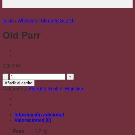
Inicio
/
Whiskies
/
Blended Scotch
Old Parr
$
28.900
Old
Parr
Añadir al carrito
cantidad
Categorías:
Blended Scotch
,
Whiskies
Información adicional
Valoraciones (0)
Peso
1.7 kg