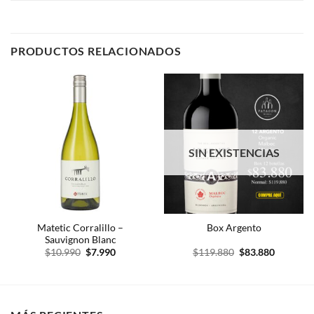
PRODUCTOS RELACIONADOS
SIN EXISTENCIAS
Matetic Corralillo –
Box Argento
Sauvignon Blanc
El
El
El
El
$
10.990
$
7.990
$
119.880
$
83.880
precio
precio
precio
precio
original
actual
original
actual
era:
es:
era:
es:
$10.990.
$7.990.
$119.880.
$83.880.