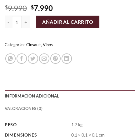
El
El
9.990
7.990
$
$
precio
precio
Luis Felipe Edwards Cinso - Cinsault cantidad
original
actual
AÑADIR AL CARRITO
era:
es:
$9.990.
$7.990.
Categorías:
Cinsault
,
Vinos
INFORMACIÓN ADICIONAL
VALORACIONES (0)
PESO
1.7 kg
DIMENSIONES
0.1 × 0.1 × 0.1 cm