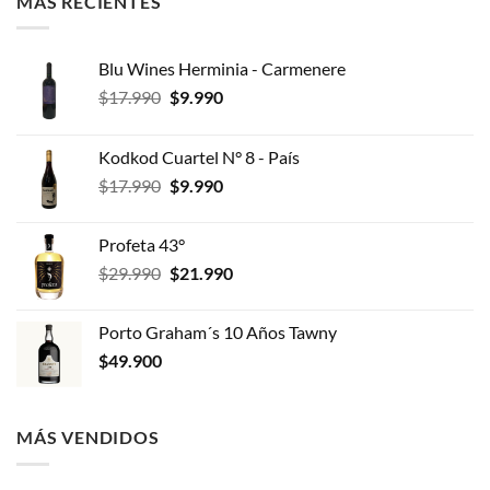
MÁS RECIENTES
Blu Wines Herminia - Carmenere
El
El
$
17.990
$
9.990
precio
precio
original
actual
Kodkod Cuartel N° 8 - País
era:
es:
El
El
$
17.990
$
9.990
$17.990.
$9.990.
precio
precio
original
actual
Profeta 43°
era:
es:
El
El
$
29.990
$
21.990
$17.990.
$9.990.
precio
precio
original
actual
Porto Graham´s 10 Años Tawny
era:
es:
$
49.900
$29.990.
$21.990.
MÁS VENDIDOS