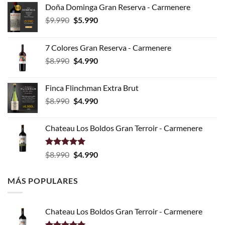
Doña Dominga Gran Reserva - Carmenere
El
El
$
9.990
$
5.990
precio
precio
original
actual
7 Colores Gran Reserva - Carmenere
era:
es:
El
El
$
8.990
$
4.990
$9.990.
$5.990.
precio
precio
original
actual
Finca Flinchman Extra Brut
era:
es:
El
El
$
8.990
$
4.990
$8.990.
$4.990.
precio
precio
original
actual
Chateau Los Boldos Gran Terroir - Carmenere
era:
es:
$8.990.
$4.990.
Valorado
El
El
$
8.990
$
4.990
con
5.00
precio
precio
de 5
original
actual
MÁS POPULARES
era:
es:
$8.990.
$4.990.
Chateau Los Boldos Gran Terroir - Carmenere