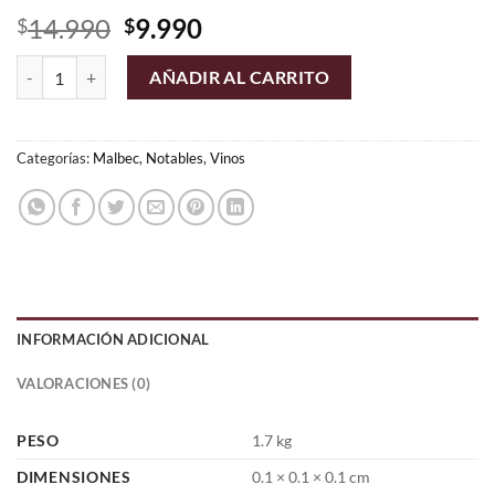
El
El
14.990
9.990
$
$
precio
precio
Fabre Montmayou - Malbec (Argentina) cantidad
original
actual
AÑADIR AL CARRITO
era:
es:
$14.990.
$9.990.
Categorías:
Malbec
,
Notables
,
Vinos
INFORMACIÓN ADICIONAL
VALORACIONES (0)
PESO
1.7 kg
DIMENSIONES
0.1 × 0.1 × 0.1 cm