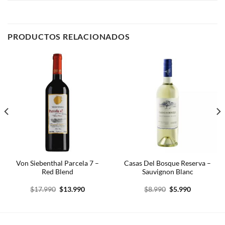
PRODUCTOS RELACIONADOS
Von Siebenthal Parcela 7 –
Casas Del Bosque Reserva –
Red Blend
Sauvignon Blanc
El
El
El
El
$
17.990
$
13.990
$
8.990
$
5.990
precio
precio
precio
precio
original
actual
original
actual
era:
es:
era:
es:
$17.990.
$13.990.
$8.990.
$5.990.