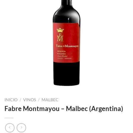
INICIO
/
VINOS
/
MALBEC
Fabre Montmayou – Malbec (Argentina)