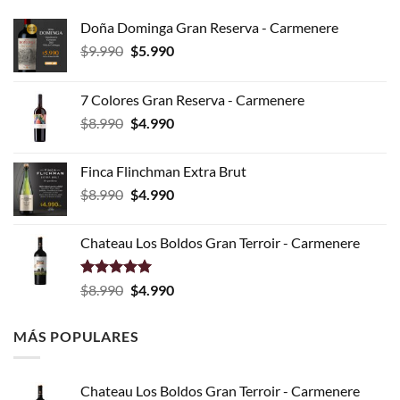
Doña Dominga Gran Reserva - Carmenere
El
El
$
9.990
$
5.990
precio
precio
original
actual
7 Colores Gran Reserva - Carmenere
era:
es:
El
El
$
8.990
$
4.990
$9.990.
$5.990.
precio
precio
original
actual
Finca Flinchman Extra Brut
era:
es:
El
El
$
8.990
$
4.990
$8.990.
$4.990.
precio
precio
original
actual
Chateau Los Boldos Gran Terroir - Carmenere
era:
es:
$8.990.
$4.990.
Valorado
El
El
$
8.990
$
4.990
con
5.00
precio
precio
de 5
original
actual
MÁS POPULARES
era:
es:
$8.990.
$4.990.
Chateau Los Boldos Gran Terroir - Carmenere