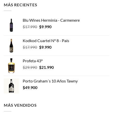
MÁS RECIENTES
Blu Wines Herminia - Carmenere
El
El
$
17.990
$
9.990
precio
precio
original
actual
Kodkod Cuartel N° 8 - País
era:
es:
El
El
$
17.990
$
9.990
$17.990.
$9.990.
precio
precio
original
actual
Profeta 43°
era:
es:
El
El
$
29.990
$
21.990
$17.990.
$9.990.
precio
precio
original
actual
Porto Graham´s 10 Años Tawny
era:
es:
$
49.900
$29.990.
$21.990.
MÁS VENDIDOS