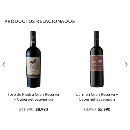
PRODUCTOS RELACIONADOS
Toro de Piedra Gran Reserva
Carmen Gran Reserva –
– Cabernet Sauvignon
Cabernet Sauvignon
El
El
El
El
$
11.990
$
8.990
$
8.990
$
5.990
precio
precio
precio
precio
original
actual
original
actual
era:
es:
era:
es:
$11.990.
$8.990.
$8.990.
$5.990.