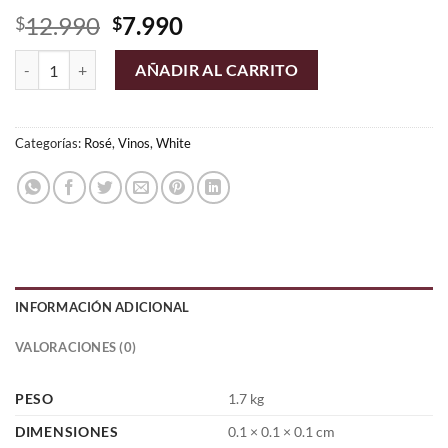
El
El
12.990
7.990
$
$
precio
precio
Encierra - Rosé cantidad
original
actual
AÑADIR AL CARRITO
era:
es:
$12.990.
$7.990.
Categorías:
Rosé
,
Vinos
,
White
INFORMACIÓN ADICIONAL
VALORACIONES (0)
PESO
1.7 kg
DIMENSIONES
0.1 × 0.1 × 0.1 cm