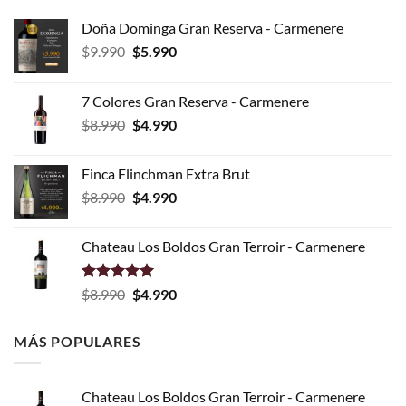
Doña Dominga Gran Reserva - Carmenere
El
El
$
9.990
$
5.990
precio
precio
original
actual
7 Colores Gran Reserva - Carmenere
era:
es:
El
El
$
8.990
$
4.990
$9.990.
$5.990.
precio
precio
original
actual
Finca Flinchman Extra Brut
era:
es:
El
El
$
8.990
$
4.990
$8.990.
$4.990.
precio
precio
original
actual
Chateau Los Boldos Gran Terroir - Carmenere
era:
es:
$8.990.
$4.990.
Valorado
El
El
$
8.990
$
4.990
con
5.00
precio
precio
de 5
original
actual
MÁS POPULARES
era:
es:
$8.990.
$4.990.
Chateau Los Boldos Gran Terroir - Carmenere