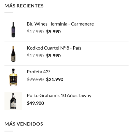
MÁS RECIENTES
Blu Wines Herminia - Carmenere
El
El
$
17.990
$
9.990
precio
precio
original
actual
Kodkod Cuartel N° 8 - País
era:
es:
El
El
$
17.990
$
9.990
$17.990.
$9.990.
precio
precio
original
actual
Profeta 43°
era:
es:
El
El
$
29.990
$
21.990
$17.990.
$9.990.
precio
precio
original
actual
Porto Graham´s 10 Años Tawny
era:
es:
$
49.900
$29.990.
$21.990.
MÁS VENDIDOS