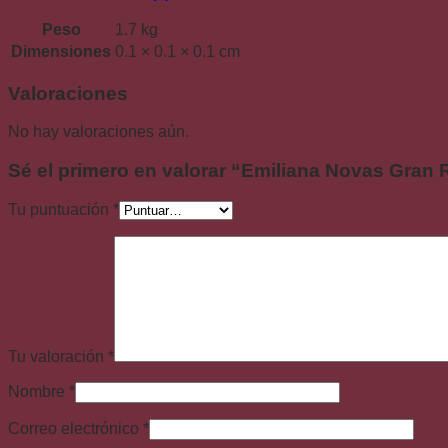
Peso
1.7 kg
Dimensiones
0.1 × 0.1 × 0.1 cm
Valoraciones
No hay valoraciones aún.
Sé el primero en valorar “Emiliana Novas Gran
Tu puntuación
*
Tu valoración
*
Nombre
*
Correo electrónico
*