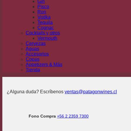
Gin
Pisco
Ron
Vodka
Tequila
Cognac
Cocktails y otros
Vermouth
Cervezas
Aguas
Accesorios
Copas
Appetizers & Más
Tienda
¿Alguna duda? Escríbenos
ventas@patagonwines.cl
Fono Compra
+56 2 2359 7300