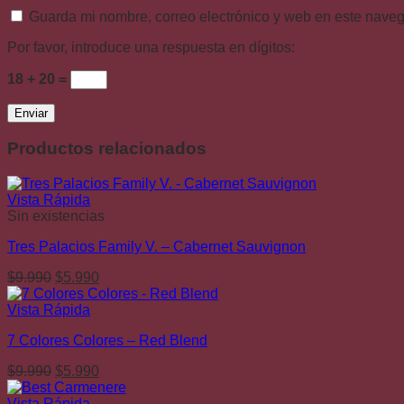
Guarda mi nombre, correo electrónico y web en este nave
Por favor, introduce una respuesta en dígitos:
18 + 20 =
Productos relacionados
Vista Rápida
Sin existencias
Tres Palacios Family V. – Cabernet Sauvignon
El
El
$
9.990
$
5.990
precio
precio
original
actual
Vista Rápida
era:
es:
7 Colores Colores – Red Blend
$9.990.
$5.990.
El
El
$
9.990
$
5.990
precio
precio
original
actual
Vista Rápida