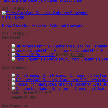
Tarapacá Gran Reserva – Cabernet Sauvignon
$11.990.
$8.990.
El
El
$
11.990
$
6.990
precio
precio
original
actual
Vista Rápida
era:
es:
Pérez Cruz Gran Reserva – Cabernet Sauvignon
$11.990.
$6.990.
El
El
$
11.990
$
8.990
precio
precio
Más Recientes
original
actual
Blu Wines Herminia
era:
es:
Kodkod Cuartel N° 8 - Paí
$11.990.
$8.990.
El
El
Profeta 43°
$
29.990
$
21.990
precio
precio
Porto Graham´s 10 A
original
actual
Más Vendidos
era:
es:
$29.990.
$21.990.
Doña Domi
7 Colores Gran
Finca Flinchman Extra Bru
Chateau
Valorado con
5.00
de 5
El
El
$
8.990
$
4.990
precio
precio
Más Populares
original
actual