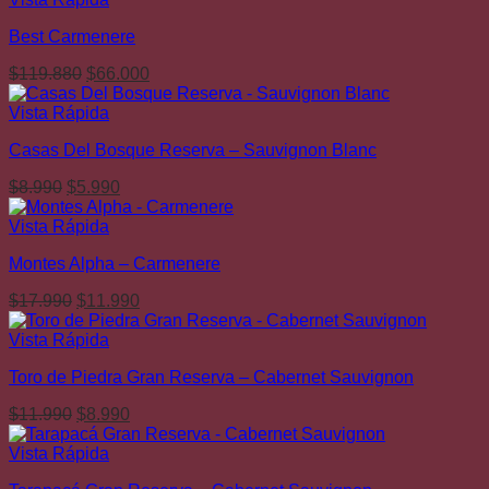
era:
es:
Best Carmenere
$9.990.
$5.990.
El
El
$
119.880
$
66.000
precio
precio
original
actual
Vista Rápida
era:
es:
Casas Del Bosque Reserva – Sauvignon Blanc
$119.880.
$66.000.
El
El
$
8.990
$
5.990
precio
precio
original
actual
Vista Rápida
era:
es:
Montes Alpha – Carmenere
$8.990.
$5.990.
El
El
$
17.990
$
11.990
precio
precio
original
actual
Vista Rápida
era:
es:
Toro de Piedra Gran Reserva – Cabernet Sauvignon
$17.990.
$11.990.
El
El
$
11.990
$
8.990
precio
precio
original
actual
Vista Rápida
era:
es: