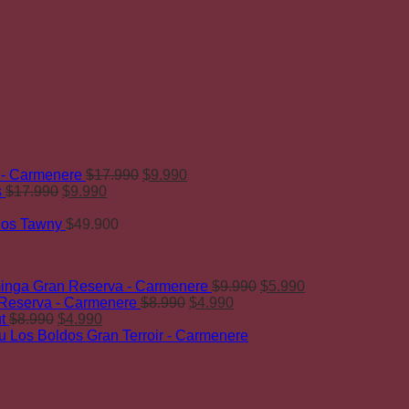
El
El
 - Carmenere
$
17.990
$
9.990
El
El
precio
precio
s
$
17.990
$
9.990
precio
precio
original
actual
original
actual
era:
es:
ños Tawny
$
49.900
era:
es:
$17.990.
$9.990.
$17.990.
$9.990.
El
El
nga Gran Reserva - Carmenere
$
9.990
$
5.990
El
El
precio
precio
 Reserva - Carmenere
$
8.990
$
4.990
El
El
precio
precio
original
actual
t
$
8.990
$
4.990
precio
precio
original
actual
era:
es:
 Los Boldos Gran Terroir - Carmenere
original
actual
era:
es:
$9.990.
$5.990.
era:
es:
$8.990.
$4.990.
$8.990.
$4.990.