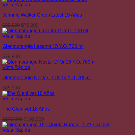
original
actual
Vista Rápida
era:
es:
Johnnie Walker Green Label 15 Años
$79.900.
$69.900.
El
El
$
89.000
$
79.900
precio
precio
original
actual
Vista Rápida
era:
es:
Glenmorangie Lasanta 15 Y.O. 700 ml
$89.000.
$79.900.
$
79.900
Vista Rápida
Glenmorangie Nectar D´Or 16 Y.O. 700ml
$
85.900
Vista Rápida
The Glenlivet 18 Años
El
El
$
149.900
$
109.000
precio
precio
original
actual
Vista Rápida