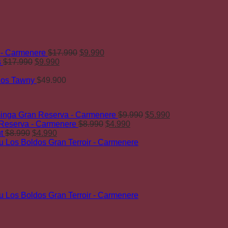
El
El
 - Carmenere
$
17.990
$
9.990
El
El
precio
precio
s
$
17.990
$
9.990
precio
precio
original
actual
original
actual
era:
es:
ños Tawny
$
49.900
era:
es:
$17.990.
$9.990.
$17.990.
$9.990.
El
El
nga Gran Reserva - Carmenere
$
9.990
$
5.990
El
El
precio
precio
 Reserva - Carmenere
$
8.990
$
4.990
El
El
precio
precio
original
actual
t
$
8.990
$
4.990
precio
precio
original
actual
era:
es:
 Los Boldos Gran Terroir - Carmenere
original
actual
era:
es:
$9.990.
$5.990.
era:
es:
$8.990.
$4.990.
$8.990.
$4.990.
 Los Boldos Gran Terroir - Carmenere