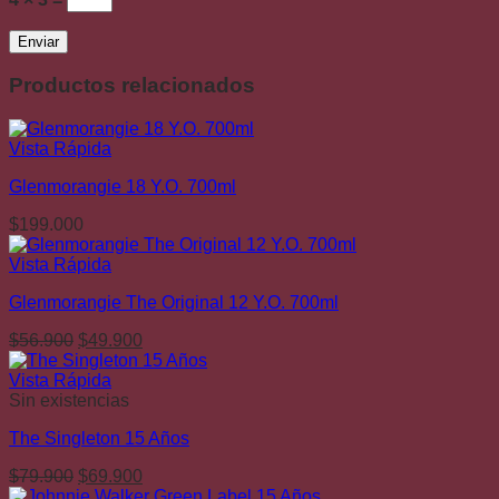
Productos relacionados
Vista Rápida
Glenmorangie 18 Y.O. 700ml
$
199.000
Vista Rápida
Glenmorangie The Original 12 Y.O. 700ml
El
El
$
56.900
$
49.900
precio
precio
original
actual
Vista Rápida
era:
es:
Sin existencias
$56.900.
$49.900.
The Singleton 15 Años
El
El
$
79.900
$
69.900
precio
precio