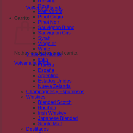
Riesling
Rosé
Volver a la tienda
Petit Verdot
Pinot Grigio
Carrito
Pinot Noir
Sauvignon Blanc
Sauvignon Gris
Syrah
Viognier
White
No hay productos en el carrito.
Vinos del Mundo
Italia
Volver a la tienda
Francia
España
Argentina
Estados Unidos
Nueva Zelanda
Champagnes y Espumosos
Whiskies
Blended Scotch
Bourbon
Irish Whiskey
Japanese Blended
Single Malt
Destilados