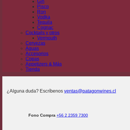
Gin
Pisco
Ron
Vodka
Tequila
Cognac
Cocktails y otros
Vermouth
Cervezas
Aguas
Accesorios
Copas
Appetizers & Más
Tienda
¿Alguna duda? Escríbenos
ventas@patagonwines.cl
Fono Compra
+56 2 2359 7300