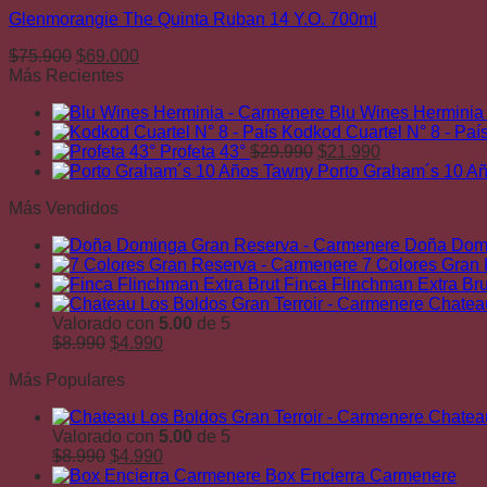
era:
es:
Glenmorangie The Quinta Ruban 14 Y.O. 700ml
$149.900.
$109.000.
El
El
$
75.900
$
69.000
precio
precio
Más Recientes
original
actual
Blu Wines Herminia
era:
es:
Kodkod Cuartel N° 8 - Paí
$75.900.
$69.000.
El
El
Profeta 43°
$
29.990
$
21.990
precio
precio
Porto Graham´s 10 A
original
actual
Más Vendidos
era:
es:
$29.990.
$21.990.
Doña Domi
7 Colores Gran
Finca Flinchman Extra Bru
Chateau
Valorado con
5.00
de 5
El
El
$
8.990
$
4.990
precio
precio
Más Populares
original
actual
era:
es:
Chateau
$8.990.
$4.990.
Valorado con
5.00
de 5
El
El
$
8.990
$
4.990
precio
precio
Box Encierra Carmenere