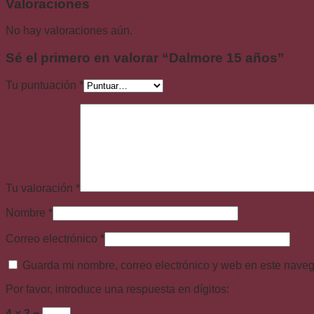
Valoraciones
No hay valoraciones aún.
Sé el primero en valorar “Dalmore 15 años”
Tu puntuación
*
Tu valoración
*
Nombre
*
Correo electrónico
*
Guarda mi nombre, correo electrónico y web en este nave
Por favor, introduce una respuesta en dígitos:
4 × 3 =