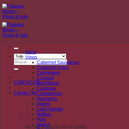
Saltar
al
contenido
Inicio
Vinos
Buscar
Cabernet Sauvignon
por:
Cabernet Franc
Carmenere
Cinsault
CONTACTO
Red Blend
Carignan
Carrito /
$
0
Chardonnay
Garnacha
Iconos
Late Harvest
Malbec
País
Merlot
No hay productos en el carrito.