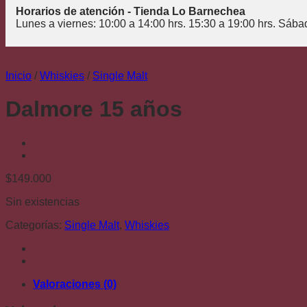
Horarios de atención - Tienda Lo Barnechea
Lunes a viernes: 10:00 a 14:00 hrs. 15:30 a 19:00 hrs. Sába
Inicio
/
Whiskies
/
Single Malt
Dalmore 15 años
$
149.000
Sin existencias
Categorías:
Single Malt
,
Whiskies
Valoraciones (0)