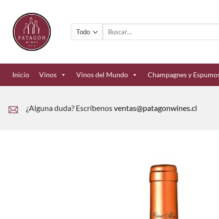
Saltar
al
Buscar
contenido
por:
Inicio
Vinos
Vinos del Mundo
Champagnes y Espumo
¿Alguna duda? Escríbenos
ventas@patagonwines.cl