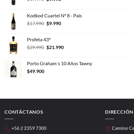
precio
precio
original
actual
Kodkod Cuartel N° 8 - País
era:
es:
El
El
$
17.990
$
9.990
$17.990.
$9.990.
precio
precio
original
actual
Profeta 43°
era:
es:
El
El
$
29.990
$
21.990
$17.990.
$9.990.
precio
precio
original
actual
Porto Graham´s 10 Años Tawny
era:
es:
$
49.900
$29.990.
$21.990.
CONTÁCTANOS
DIRECCIÓN
+56 2 2359 7300
Camino Ce