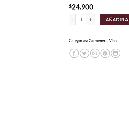
24.900
$
Casa Silva Magnum 1,5 lts - Carm
AÑADIR A
Categorías:
Carmenere
,
Vinos