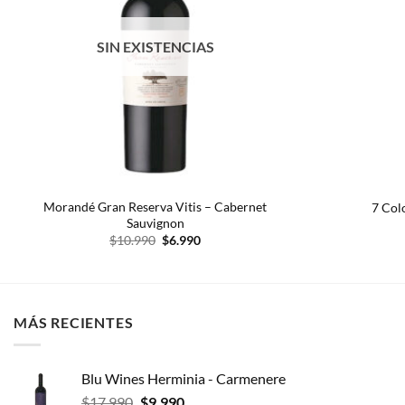
SIN EXISTENCIAS
Morandé Gran Reserva Vitis – Cabernet
7 Col
Sauvignon
El
El
$
10.990
$
6.990
precio
precio
original
actual
era:
es:
$10.990.
$6.990.
MÁS RECIENTES
Blu Wines Herminia - Carmenere
El
El
$
17.990
$
9.990