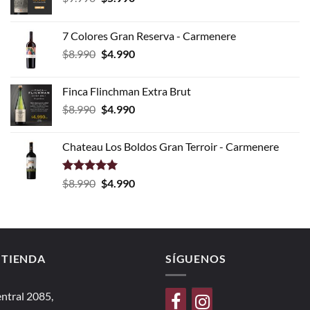
precio
precio
original
actual
7 Colores Gran Reserva - Carmenere
era:
es:
El
El
$
8.990
$
4.990
$9.990.
$5.990.
precio
precio
original
actual
Finca Flinchman Extra Brut
era:
es:
El
El
$
8.990
$
4.990
$8.990.
$4.990.
precio
precio
original
actual
Chateau Los Boldos Gran Terroir - Carmenere
era:
es:
$8.990.
$4.990.
Valorado
El
El
$
8.990
$
4.990
con
5.00
precio
precio
de 5
original
actual
era:
es:
$8.990.
$4.990.
 TIENDA
SÍGUENOS
ntral 2085,