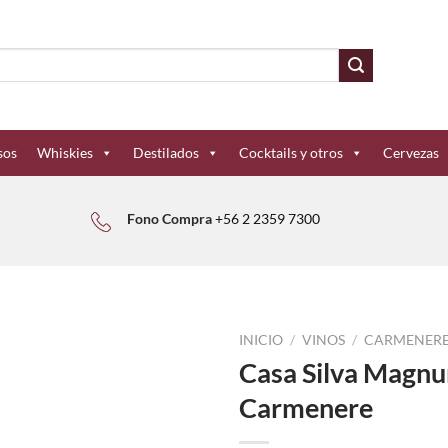
sos
Whiskies
Destilados
Cocktails y otros
Cervezas
Fono Compra
+56 2 2359 7300
INICIO
/
VINOS
/
CARMENER
Casa Silva Magnum
Carmenere