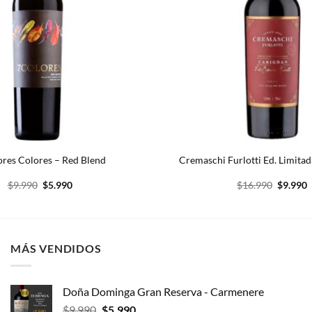
ores Colores – Red Blend
Cremaschi Furlotti Ed. Limita
El
El
El
E
$
9.990
$
5.990
$
16.990
$
9.990
precio
precio
precio
p
original
actual
original
a
era:
es:
era:
e
$9.990.
$5.990.
$16.990
$
MÁS VENDIDOS
Doña Dominga Gran Reserva - Carmenere
El
El
$
9.990
$
5.990