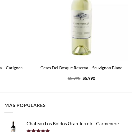
da – Carignan
Casas Del Bosque Reserva – Sauvignon Blanc
l
El
El
$
8.990
$
5.990
recio
precio
precio
ctual
original
actual
s:
era:
es:
.
9.990.
$8.990.
$5.990.
MÁS POPULARES
Chateau Los Boldos Gran Terroir - Carmenere