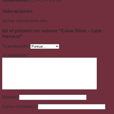
Dimensiones
0.1 × 0.1 × 0.1 cm
Valoraciones
No hay valoraciones aún.
Sé el primero en valorar “Casa Silva – Late
Harvest”
Tu puntuación
*
Tu valoración
*
Nombre
*
Correo electrónico
*