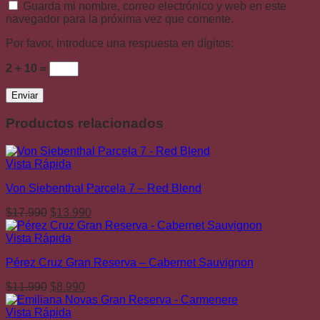
Guarda mi nombre, correo electrónico y web en este
navegador para la próxima vez que comente.
Por favor, introduce una respuesta en dígitos:
2 + 10 =
Productos relacionados
Vista Rápida
Von Siebenthal Parcela 7 – Red Blend
El
El
$
17.990
$
13.990
precio
precio
original
actual
Vista Rápida
era:
es:
Pérez Cruz Gran Reserva – Cabernet Sauvignon
$17.990.
$13.990.
El
El
$
11.990
$
8.990
precio
precio
original
actual
Vista Rápida