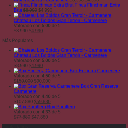
precio
precio
era:
es:
Finca Flinchman Extra
El
El
original
actual
$9.990.
$5.9
Brut
$
8.990
$
4.990
precio
precio
era:
es:
original
actual
$8.990.
$4.990.
Chateau Los Boldos Gran Terroir - Carmenere
era:
es:
Valorado con
5.00
de 5
El
$8.990.
El
$4.990.
$
8.990
$
4.990
precio
precio
Más Populares
original
actual
era:
es:
$8.990.
$4.990.
Chateau Los Boldos Gran Terroir - Carmenere
Valorado con
5.00
de 5
El
El
$
8.990
$
4.990
precio
precio
Box Encierra Carmenere
original
actual
Valorado con
4.50
de 5
era:
El
es:
El
$
150.000
$
90.000
$8.990.
precio
$4.990.
precio
Box Gran Reserva
original
actual
Carmenere
era:
es:
Valorado con
4.40
de 5
$150.000.
El
$90.000.
El
$
107.880
$
59.880
precio
precio
Box Parrillero
original
actual
Valorado con
4.33
de 5
El
era:
El
es:
$
77.880
$
47.880
precio
$107.880.
precio
$59.880.
Contáctanos
original
actual