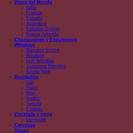
Vinos del Mundo
Italia
Francia
España
Argentina
Estados Unidos
Nueva Zelanda
Champagnes y Espumosos
Whiskies
Blended Scotch
Bourbon
Irish Whiskey
Japanese Blended
Single Malt
Destilados
Gin
Pisco
Ron
Vodka
Tequila
Cognac
Cocktails y otros
Vermouth
Cervezas
Aguas