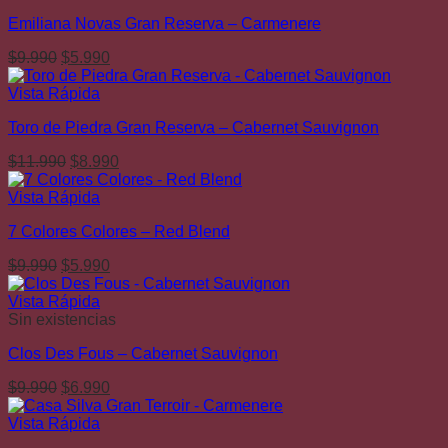
era:
es:
Emiliana Novas Gran Reserva – Carmenere
$11.990.
$8.990.
El
El
$
9.990
$
5.990
precio
precio
original
actual
Vista Rápida
era:
es:
Toro de Piedra Gran Reserva – Cabernet Sauvignon
$9.990.
$5.990.
El
El
$
11.990
$
8.990
precio
precio
original
actual
Vista Rápida
era:
es:
7 Colores Colores – Red Blend
$11.990.
$8.990.
El
El
$
9.990
$
5.990
precio
precio
original
actual
Vista Rápida
era:
es:
Sin existencias
$9.990.
$5.990.
Clos Des Fous – Cabernet Sauvignon
El
El
$
9.990
$
6.990
precio
precio
original
actual
Vista Rápida
era:
es: