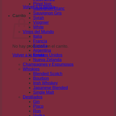
Pinot Noir
Volver a la tienda
Sauvignon Blanc
Sauvignon Gris
Carrito
Syrah
Viognier
White
Vinos del Mundo
Italia
Francia
España
No hay productos en el carrito.
Argentina
Volver a la tienda
Estados Unidos
Nueva Zelanda
Champagnes y Espumosos
Whiskies
Blended Scotch
Bourbon
Irish Whiskey
Japanese Blended
Single Malt
Destilados
Gin
Pisco
Ron
Vodka