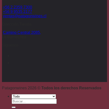
era:
es:
+56 2 2359 7300
$77.880.
$47.880.
+56 9 9535 2177
ventas@patagonwines.cl
Dirección Tienda
Camino Central 2085,
Lo Barnechea
Síguenos
Patagonwines 2026 ©
Todos los derechos Reservados
Buscar
por: