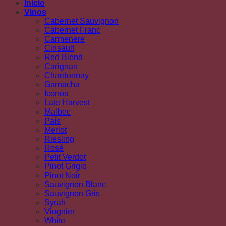
Inicio
Vinos
Cabernet Sauvignon
Cabernet Franc
Carmenere
Cinsault
Red Blend
Carignan
Chardonnay
Garnacha
Iconos
Late Harvest
Malbec
País
Merlot
Riesling
Rosé
Petit Verdot
Pinot Grigio
Pinot Noir
Sauvignon Blanc
Sauvignon Gris
Syrah
Viognier
White