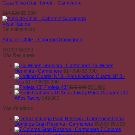
Casa Silva Gran Terroir – Carmenere
$9.990.
$6.990.
El
El
$
17.990
$
9.990
precio
precio
original
actual
Vista Rápida
era:
es:
Sin existencias
$17.990.
$9.990.
Alma de Chile – Cabernet Sauvignon
El
El
$
9.990
$
6.990
precio
precio
Más Recientes
original
actual
Blu Wines
era:
es:
El
El
Herminia - Carmenere
$
17.990
$
9.990
$9.990.
$6.990.
precio
precio
Kodkod Cuartel N° 8 -
El
El
original
actual
País
$
17.990
$
9.990
precio
precio
era:
El
es:
El
Profeta 43°
$
29.990
$
21.990
original
actual
$17.990.
precio
$9.990.
precio
Porto Graham´s 10
era:
es:
original
actual
Años Tawny
$
49.900
$17.990.
$9.990.
era:
es:
Más Vendidos
$29.990.
$21.990.
Doña
El
El
Dominga Gran Reserva - Carmenere
$
9.990
$
5.990
precio
prec
7 Colores
El
El
original
actu
Gran Reserva - Carmenere
$
8.990
$
4.990