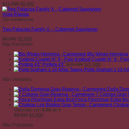
El
El
$
11.990
$
8.990
precio
precio
original
actual
Vista Rápida
era:
es:
Sin existencias
$11.990.
$8.990.
Tres Palacios Family V. – Cabernet Sauvignon
El
El
$
9.990
$
5.990
precio
precio
Más Recientes
original
actual
Blu Wines Herminia
era:
es:
Kodkod Cuartel N° 8 - Paí
$9.990.
$5.990.
El
El
Profeta 43°
$
29.990
$
21.990
precio
precio
Porto Graham´s 10 A
original
actual
Más Vendidos
era:
es:
$29.990.
$21.990.
Doña Domi
7 Colores Gran
Finca Flinchman Extra Bru
Chateau
Valorado con
5.00
de 5
El
El
$
8.990
$
4.990
precio
precio
Más Populares
original
actual