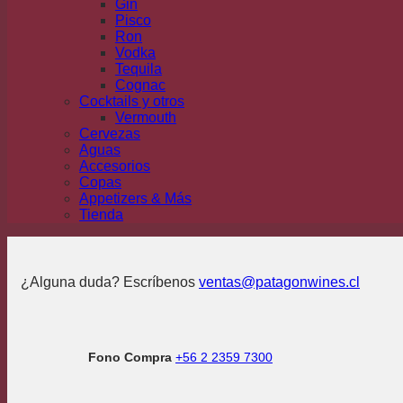
Gin
Pisco
Ron
Vodka
Tequila
Cognac
Cocktails y otros
Vermouth
Cervezas
Aguas
Accesorios
Copas
Appetizers & Más
Tienda
¿Alguna duda? Escríbenos
ventas@patagonwines.cl
Fono Compra
+56 2 2359 7300