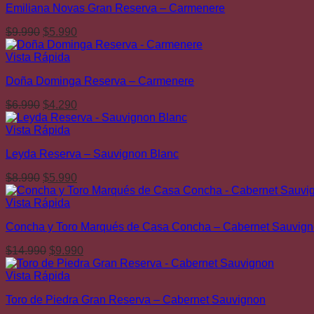
Emiliana Novas Gran Reserva – Carmenere
$9.990.
$6.990.
El
El
$
9.990
$
5.990
precio
precio
original
actual
Vista Rápida
era:
es:
Doña Dominga Reserva – Carmenere
$9.990.
$5.990.
El
El
$
6.990
$
4.290
precio
precio
original
actual
Vista Rápida
era:
es:
Leyda Reserva – Sauvignon Blanc
$6.990.
$4.290.
El
El
$
8.990
$
5.990
precio
precio
original
actual
Vista Rápida
era:
es:
Concha y Toro Marqués de Casa Concha – Cabernet Sauvig
$8.990.
$5.990.
El
El
$
14.990
$
9.990
precio
precio
original
actual
Vista Rápida
era:
es:
Toro de Piedra Gran Reserva – Cabernet Sauvignon
$14.990.
$9.990.