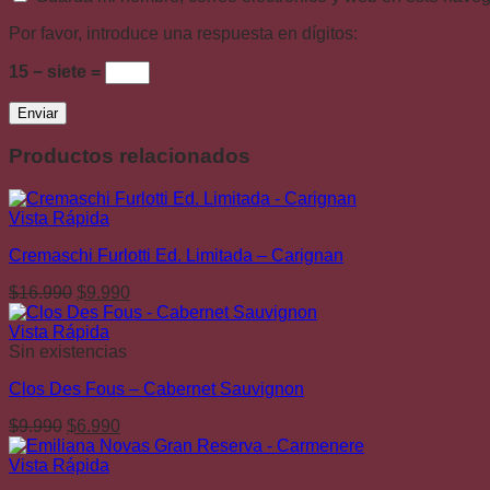
Por favor, introduce una respuesta en dígitos:
15 − siete =
Productos relacionados
Vista Rápida
Cremaschi Furlotti Ed. Limitada – Carignan
El
El
$
16.990
$
9.990
precio
precio
original
actual
Vista Rápida
era:
es:
Sin existencias
$16.990.
$9.990.
Clos Des Fous – Cabernet Sauvignon
El
El
$
9.990
$
6.990
precio
precio
original
actual
Vista Rápida
era:
es: