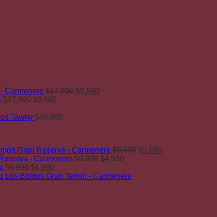
El
El
 - Carmenere
$
17.990
$
9.990
El
El
precio
precio
s
$
17.990
$
9.990
precio
precio
original
actual
original
actual
era:
es:
ños Tawny
$
49.900
era:
es:
$17.990.
$9.990.
$17.990.
$9.990.
El
El
nga Gran Reserva - Carmenere
$
9.990
$
5.990
El
El
precio
precio
 Reserva - Carmenere
$
8.990
$
4.990
El
El
precio
precio
original
actual
t
$
8.990
$
4.990
precio
precio
original
actual
era:
es:
 Los Boldos Gran Terroir - Carmenere
original
actual
era:
es:
$9.990.
$5.990.
era:
es:
$8.990.
$4.990.
$8.990.
$4.990.