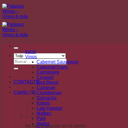
Saltar
al
contenido
Inicio
Vinos
Buscar
Cabernet Sauvignon
por:
Cabernet Franc
Carmenere
Cinsault
CONTACTO
Red Blend
Carignan
Carrito /
$
0
Chardonnay
Garnacha
Iconos
Late Harvest
Malbec
País
Merlot
No hay productos en el carrito.