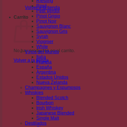
Riesling
Rosé
Volver a la tienda
Petit Verdot
Pinot Grigio
Carrito
Pinot Noir
Sauvignon Blanc
Sauvignon Gris
Syrah
Viognier
White
No hay productos en el carrito.
Vinos del Mundo
Italia
Volver a la tienda
Francia
España
Argentina
Estados Unidos
Nueva Zelanda
Champagnes y Espumosos
Whiskies
Blended Scotch
Bourbon
Irish Whiskey
Japanese Blended
Single Malt
Destilados