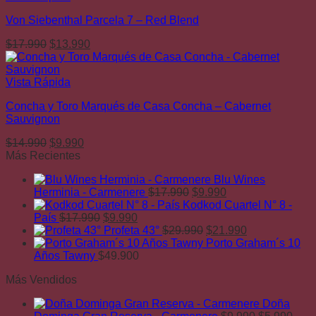
era:
es:
Von Siebenthal Parcela 7 – Red Blend
$8.990.
$5.990.
El
El
$
17.990
$
13.990
precio
precio
original
actual
era:
es:
Vista Rápida
$17.990.
$13.990.
Concha y Toro Marqués de Casa Concha – Cabernet
Sauvignon
El
El
$
14.990
$
9.990
precio
precio
Más Recientes
original
actual
Blu Wines
era:
es:
El
El
Herminia - Carmenere
$
17.990
$
9.990
$14.990.
$9.990.
precio
precio
Kodkod Cuartel N° 8 -
El
El
original
actual
País
$
17.990
$
9.990
precio
precio
era:
El
es:
El
Profeta 43°
$
29.990
$
21.990
original
actual
$17.990.
precio
$9.990.
precio
Porto Graham´s 10
era:
es:
original
actual
Años Tawny
$
49.900
$17.990.
$9.990.
era:
es:
Más Vendidos
$29.990.
$21.990.
Doña
El
El