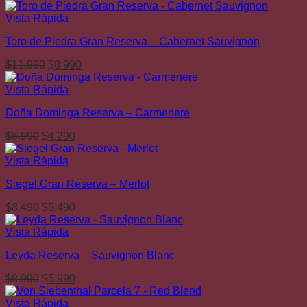
precio
precio
original
actual
Vista Rápida
era:
es:
Toro de Piedra Gran Reserva – Cabernet Sauvignon
$8.990.
$4.990.
El
El
$
11.990
$
8.990
precio
precio
original
actual
Vista Rápida
era:
es:
Doña Dominga Reserva – Carmenere
$11.990.
$8.990.
El
El
$
6.990
$
4.290
precio
precio
original
actual
Vista Rápida
era:
es:
Siegel Gran Reserva – Merlot
$6.990.
$4.290.
El
El
$
8.490
$
5.490
precio
precio
original
actual
Vista Rápida
era:
es:
Leyda Reserva – Sauvignon Blanc
$8.490.
$5.490.
El
El
$
8.990
$
5.990
precio
precio
original
actual
Vista Rápida