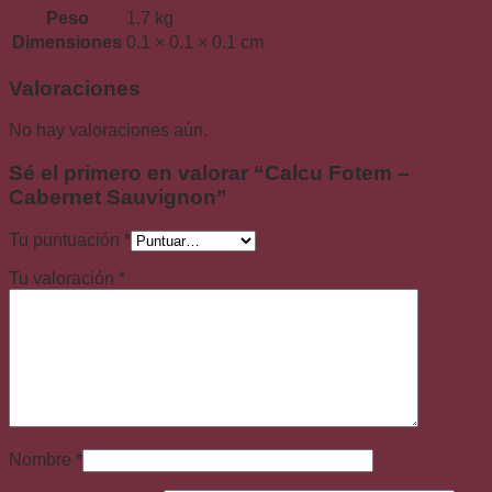
Peso
1.7 kg
Dimensiones
0.1 × 0.1 × 0.1 cm
Valoraciones
No hay valoraciones aún.
Sé el primero en valorar “Calcu Fotem –
Cabernet Sauvignon”
Tu puntuación
*
Tu valoración
*
Nombre
*