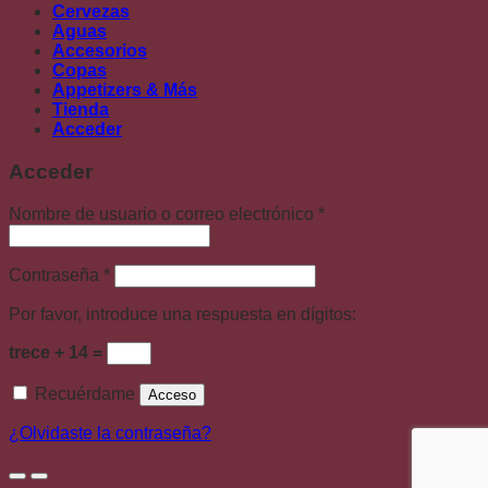
Cervezas
Aguas
Accesorios
Copas
Appetizers & Más
Tienda
Acceder
Acceder
Nombre de usuario o correo electrónico
*
Contraseña
*
Por favor, introduce una respuesta en dígitos:
trece + 14 =
Recuérdame
Acceso
¿Olvidaste la contraseña?