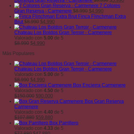
Dominga Gran Reserva - Carmenere
$
9.990
$
5.990
precio
prec
7 Colores
El
El
original
actu
Gran Reserva - Carmenere
$
8.990
$
4.990
precio
precio
era:
es:
Finca Flinchman Extra
El
El
original
actual
$9.990.
$5.9
Brut
$
8.990
$
4.990
precio
precio
era:
es:
original
actual
$8.990.
$4.990.
Chateau Los Boldos Gran Terroir - Carmenere
era:
es:
Valorado con
5.00
de 5
El
$8.990.
El
$4.990.
$
8.990
$
4.990
precio
precio
Más Populares
original
actual
era:
es:
$8.990.
$4.990.
Chateau Los Boldos Gran Terroir - Carmenere
Valorado con
5.00
de 5
El
El
$
8.990
$
4.990
precio
precio
Box Encierra Carmenere
original
actual
Valorado con
4.50
de 5
era:
El
es:
El
$
150.000
$
90.000
$8.990.
precio
$4.990.
precio
Box Gran Reserva
original
actual
Carmenere
era:
es:
Valorado con
4.40
de 5
$150.000.
El
$90.000.
El
$
107.880
$
59.880
precio
precio
Box Parrillero
original
actual
Valorado con
4.33
de 5
El
era:
El
es:
$
77.880
$
47.880