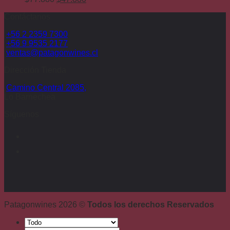
precio
$107.880.
precio
$59.880.
Contáctanos
original
actual
era:
es:
+56 2 2359 7300
$77.880.
$47.880.
+56 9 9535 2177
ventas@patagonwines.cl
Dirección Tienda
Camino Central 2085,
Lo Barnechea
Síguenos
Patagonwines 2026 ©
Todos los derechos Reservados