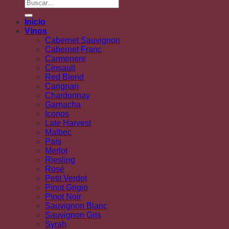
Buscar
por:
Inicio
Vinos
Cabernet Sauvignon
Cabernet Franc
Carmenere
Cinsault
Red Blend
Carignan
Chardonnay
Garnacha
Iconos
Late Harvest
Malbec
País
Merlot
Riesling
Rosé
Petit Verdot
Pinot Grigio
Pinot Noir
Sauvignon Blanc
Sauvignon Gris
Syrah