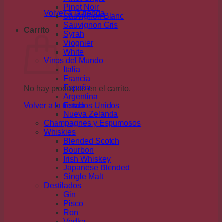
Pinot Noir
Volver a la tienda
Sauvignon Blanc
Sauvignon Gris
Carrito
Syrah
Viognier
White
Vinos del Mundo
Italia
Francia
España
No hay productos en el carrito.
Argentina
Volver a la tienda
Estados Unidos
Nueva Zelanda
Champagnes y Espumosos
Whiskies
Blended Scotch
Bourbon
Irish Whiskey
Japanese Blended
Single Malt
Destilados
Gin
Pisco
Ron
Vodka