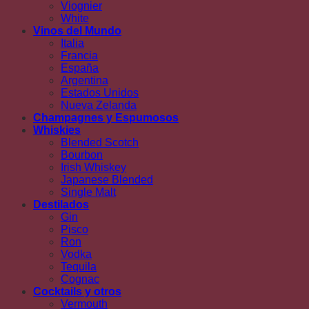
Viognier
White
Vinos del Mundo
Italia
Francia
España
Argentina
Estados Unidos
Nueva Zelanda
Champagnes y Espumosos
Whiskies
Blended Scotch
Bourbon
Irish Whiskey
Japanese Blended
Single Malt
Destilados
Gin
Pisco
Ron
Vodka
Tequila
Cognac
Cocktails y otros
Vermouth