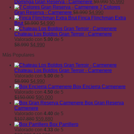
El
El
Dominga Gran Reserva - Carmenere
$
9.990
$
5.990
precio
prec
7 Colores
El
El
original
actu
Gran Reserva - Carmenere
$
8.990
$
4.990
precio
precio
era:
es:
Finca Flinchman Extra
El
El
original
actual
$9.990.
$5.9
Brut
$
8.990
$
4.990
precio
precio
era:
es:
original
actual
$8.990.
$4.990.
Chateau Los Boldos Gran Terroir - Carmenere
era:
es:
Valorado con
5.00
de 5
El
$8.990.
El
$4.990.
$
8.990
$
4.990
precio
precio
Más Populares
original
actual
era:
es:
$8.990.
$4.990.
Chateau Los Boldos Gran Terroir - Carmenere
Valorado con
5.00
de 5
El
El
$
8.990
$
4.990
precio
precio
Box Encierra Carmenere
original
actual
Valorado con
4.50
de 5
era:
El
es:
El
$
150.000
$
90.000
$8.990.
precio
$4.990.
precio
Box Gran Reserva
original
actual
Carmenere
era:
es:
Valorado con
4.40
de 5
$150.000.
El
$90.000.
El
$
107.880
$
59.880
precio
precio
Box Parrillero
original
actual
Valorado con
4.33
de 5