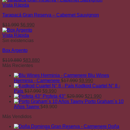
original
actual
Vista Rápida
era:
es:
Tarapacá Gran Reserva – Cabernet Sauvignon
$10.990.
$7.990.
El
El
$
11.990
$
6.990
precio
precio
original
actual
Vista Rápida
era:
es:
Sin existencias
$11.990.
$6.990.
Box Argento
El
El
$
119.880
$
83.880
precio
precio
Más Recientes
original
actual
Blu Wines
era:
es:
El
El
Herminia - Carmenere
$
17.990
$
9.990
$119.880.
$83.880.
precio
precio
Kodkod Cuartel N° 8 -
El
El
original
actual
País
$
17.990
$
9.990
precio
precio
era:
El
es:
El
Profeta 43°
$
29.990
$
21.990
original
actual
$17.990.
precio
$9.990.
precio
Porto Graham´s 10
era:
es:
original
actual
Años Tawny
$
49.900
$17.990.
$9.990.
era:
es:
Más Vendidos
$29.990.
$21.990.
Doña