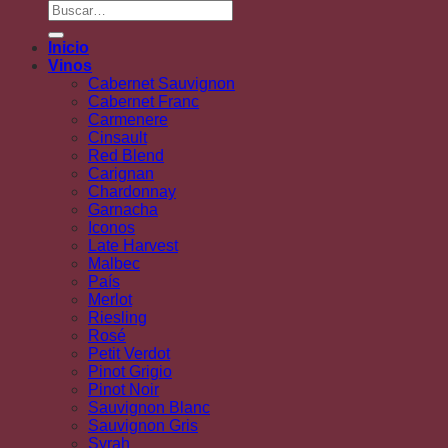
Buscar
por:
Inicio
Vinos
Cabernet Sauvignon
Cabernet Franc
Carmenere
Cinsault
Red Blend
Carignan
Chardonnay
Garnacha
Iconos
Late Harvest
Malbec
País
Merlot
Riesling
Rosé
Petit Verdot
Pinot Grigio
Pinot Noir
Sauvignon Blanc
Sauvignon Gris
Syrah