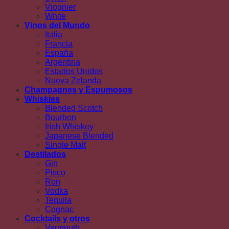
Viognier
White
Vinos del Mundo
Italia
Francia
España
Argentina
Estados Unidos
Nueva Zelanda
Champagnes y Espumosos
Whiskies
Blended Scotch
Bourbon
Irish Whiskey
Japanese Blended
Single Malt
Destilados
Gin
Pisco
Ron
Vodka
Tequila
Cognac
Cocktails y otros
Vermouth