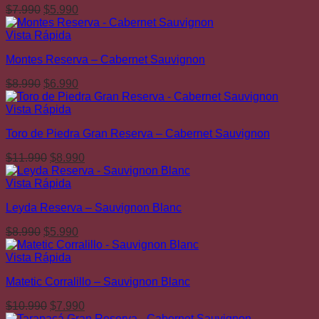
El
El
$
7.990
$
5.990
precio
precio
original
actual
Vista Rápida
era:
es:
Montes Reserva – Cabernet Sauvignon
$7.990.
$5.990.
El
El
$
8.990
$
6.990
precio
precio
original
actual
Vista Rápida
era:
es:
Toro de Piedra Gran Reserva – Cabernet Sauvignon
$8.990.
$6.990.
El
El
$
11.990
$
8.990
precio
precio
original
actual
Vista Rápida
era:
es:
Leyda Reserva – Sauvignon Blanc
$11.990.
$8.990.
El
El
$
8.990
$
5.990
precio
precio
original
actual
Vista Rápida
era:
es:
Matetic Corralillo – Sauvignon Blanc
$8.990.
$5.990.
El
El
$
10.990
$
7.990
precio
precio