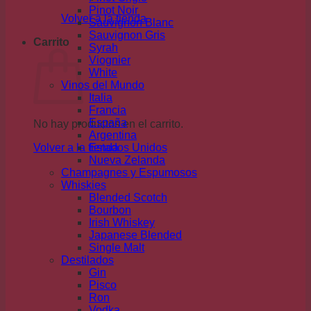
Pinot Noir
Volver a la tienda
Sauvignon Blanc
Sauvignon Gris
Carrito
Syrah
Viognier
White
Vinos del Mundo
Italia
Francia
España
No hay productos en el carrito.
Argentina
Volver a la tienda
Estados Unidos
Nueva Zelanda
Champagnes y Espumosos
Whiskies
Blended Scotch
Bourbon
Irish Whiskey
Japanese Blended
Single Malt
Destilados
Gin
Pisco
Ron
Vodka