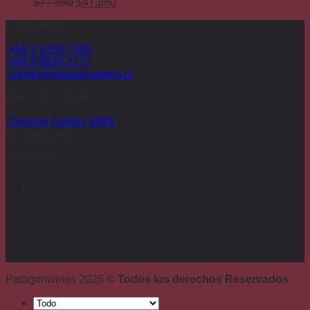
El
era:
El
es:
$
77.880
$
47.880
precio
$107.880.
precio
$59.880.
Contáctanos
original
actual
era:
es:
+56 2 2359 7300
$77.880.
$47.880.
+56 9 9535 2177
ventas@patagonwines.cl
Dirección Tienda
Camino Central 2085,
Lo Barnechea
Síguenos
Patagonwines 2026 ©
Todos los derechos Reservados