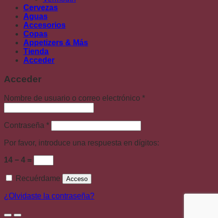
Cervezas
Aguas
Accesorios
Copas
Appetizers & Más
Tienda
Acceder
Acceder
Nombre de usuario o correo electrónico
*
Contraseña
*
Por favor, introduce una respuesta en dígitos:
14 − 4 =
Recuérdame
Acceso
¿Olvidaste la contraseña?