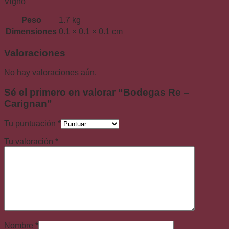
Vigno
Peso
1.7 kg
Dimensiones
0.1 × 0.1 × 0.1 cm
Valoraciones
No hay valoraciones aún.
Sé el primero en valorar “Bodegas Re –
Carignan”
Tu puntuación
*
Tu valoración
*
Nombre
*