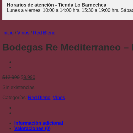
Horarios de atención - Tienda Lo Barnechea
Lunes a viernes: 10:00 a 14:00 hrs. 15:30 a 19:00 hrs. Sába
Inicio
/
Vinos
/
Red Blend
Bodegas Re Mediterraneo –
El
El
$
12.990
$
9.990
precio
precio
Sin existencias
original
actual
era:
es:
Categorías:
Red Blend
,
Vinos
$12.990.
$9.990.
Información adicional
Valoraciones (0)