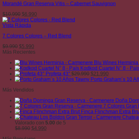
Morandé Gran Reserva Vitis – Cabernet Sauvignon
El
El
$
10.990
$
6.990
precio
precio
original
actual
Vista Rápida
era:
es:
7 Colores Colores – Red Blend
$10.990.
$6.990.
El
El
$
9.990
$
5.990
precio
precio
Más Recientes
original
actual
Blu Wines Herminia
era:
es:
Kodkod Cuartel N° 8 - Paí
$9.990.
$5.990.
El
El
Profeta 43°
$
29.990
$
21.990
precio
precio
Porto Graham´s 10 A
original
actual
Más Vendidos
era:
es:
$29.990.
$21.990.
Doña Domi
7 Colores Gran
Finca Flinchman Extra Bru
Chateau
Valorado con
5.00
de 5
El
El
$
8.990
$
4.990
precio
precio
Más Populares