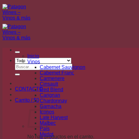
Saltar
al
contenido
Inicio
Vinos
Buscar
Cabernet Sauvignon
por:
Cabernet Franc
Carmenere
Cinsault
CONTACTO
Red Blend
Carignan
Carrito /
$
0
Chardonnay
Garnacha
Iconos
Late Harvest
Malbec
País
Merlot
No hay productos en el carrito.