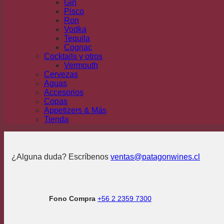
Gin
Pisco
Ron
Vodka
Tequila
Cognac
Cocktails y otros
Vermouth
Cervezas
Aguas
Accesorios
Copas
Appetizers & Más
Tienda
¿Alguna duda? Escríbenos
ventas@patagonwines.cl
Fono Compra
+56 2 2359 7300