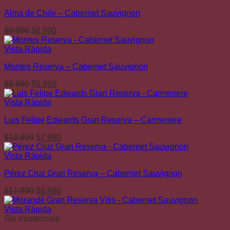
$8.990.
$4.990.
Alma de Chile – Cabernet Sauvignon
El
El
$
9.990
$
6.990
precio
precio
original
actual
Vista Rápida
era:
es:
Montes Reserva – Cabernet Sauvignon
$9.990.
$6.990.
El
El
$
8.990
$
6.990
precio
precio
original
actual
Vista Rápida
era:
es:
Luis Felipe Edwards Gran Reserva – Carmenere
$8.990.
$6.990.
El
El
$
10.990
$
7.990
precio
precio
original
actual
Vista Rápida
era:
es:
Pérez Cruz Gran Reserva – Cabernet Sauvignon
$10.990.
$7.990.
El
El
$
11.990
$
8.990
precio
precio
original
actual
Vista Rápida
era:
es:
Sin existencias
$11.990.
$8.990.