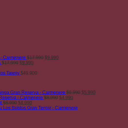
El
El
 - Carmenere
$
17.990
$
9.990
El
El
precio
precio
s
$
17.990
$
9.990
precio
precio
original
actual
original
actual
era:
es:
ños Tawny
$
49.900
era:
es:
$17.990.
$9.990.
$17.990.
$9.990.
El
El
nga Gran Reserva - Carmenere
$
9.990
$
5.990
El
El
precio
precio
 Reserva - Carmenere
$
8.990
$
4.990
El
El
precio
precio
original
actual
t
$
8.990
$
4.990
precio
precio
original
actual
era:
es:
 Los Boldos Gran Terroir - Carmenere
original
actual
era:
es:
$9.990.
$5.990.
era:
es:
$8.990.
$4.990.
$8.990.
$4.990.