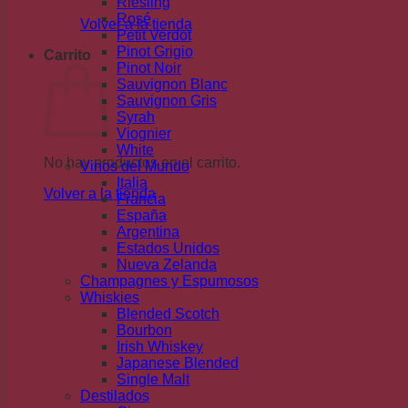
Riesling
Rosé
Volver a la tienda
Petit Verdot
Pinot Grigio
Carrito
Pinot Noir
Sauvignon Blanc
Sauvignon Gris
Syrah
Viognier
White
No hay productos en el carrito.
Vinos del Mundo
Italia
Volver a la tienda
Francia
España
Argentina
Estados Unidos
Nueva Zelanda
Champagnes y Espumosos
Whiskies
Blended Scotch
Bourbon
Irish Whiskey
Japanese Blended
Single Malt
Destilados