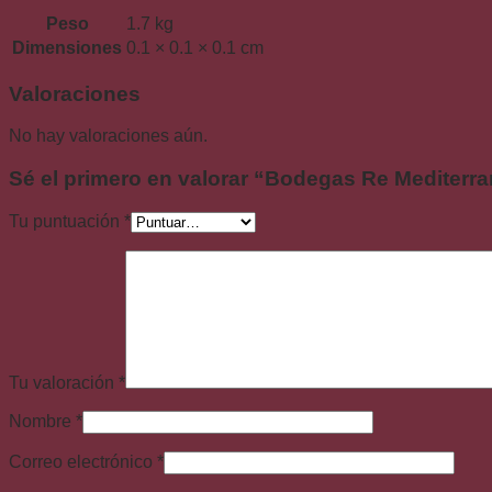
Peso
1.7 kg
Dimensiones
0.1 × 0.1 × 0.1 cm
Valoraciones
No hay valoraciones aún.
Sé el primero en valorar “Bodegas Re Mediterr
Tu puntuación
*
Tu valoración
*
Nombre
*
Correo electrónico
*