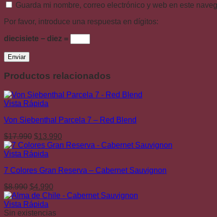
Guarda mi nombre, correo electrónico y web en este nave
Por favor, introduce una respuesta en dígitos:
diecisiete − diez =
Productos relacionados
Vista Rápida
Von Siebenthal Parcela 7 – Red Blend
El
El
$
17.990
$
13.990
precio
precio
original
actual
Vista Rápida
era:
es:
7 Colores Gran Reserva – Cabernet Sauvignon
$17.990.
$13.990.
El
El
$
8.990
$
4.990
precio
precio
original
actual
Vista Rápida
era:
es:
Sin existencias