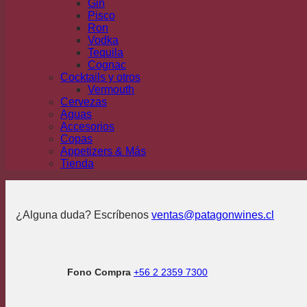
Gin
Pisco
Ron
Vodka
Tequila
Cognac
Cocktails y otros
Vermouth
Cervezas
Aguas
Accesorios
Copas
Appetizers & Más
Tienda
¿Alguna duda? Escríbenos
ventas@patagonwines.cl
Fono Compra
+56 2 2359 7300