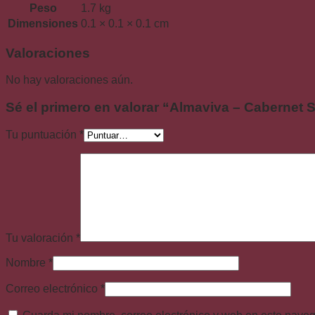
Peso
1.7 kg
Dimensiones
0.1 × 0.1 × 0.1 cm
Valoraciones
No hay valoraciones aún.
Sé el primero en valorar “Almaviva – Cabernet
Tu puntuación
*
Tu valoración
*
Nombre
*
Correo electrónico
*