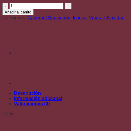
precio
precio
Almaviva
original
actual
-
era:
es:
Añadir al carrito
Cabernet
$275.000.
$239.900.
Categorías:
Cabernet Sauvignon
,
Iconos
,
Vinos
,
z-Navidad
Sauvignon
cantidad
Descripción
Información adicional
Valoraciones (0)
Icono