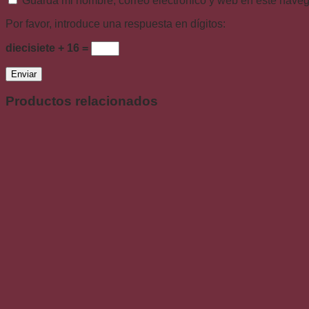
Guarda mi nombre, correo electrónico y web en este nave
Por favor, introduce una respuesta en dígitos:
diecisiete + 16 =
Productos relacionados