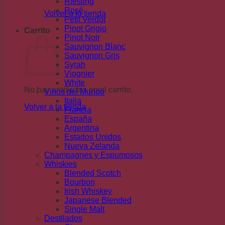
Riesling
Rosé
Volver a la tienda
Petit Verdot
Pinot Grigio
Carrito
Pinot Noir
Sauvignon Blanc
Sauvignon Gris
Syrah
Viognier
White
No hay productos en el carrito.
Vinos del Mundo
Italia
Volver a la tienda
Francia
España
Argentina
Estados Unidos
Nueva Zelanda
Champagnes y Espumosos
Whiskies
Blended Scotch
Bourbon
Irish Whiskey
Japanese Blended
Single Malt
Destilados