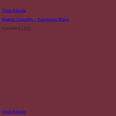
Vista Rápida
Matetic Corralillo – Sauvignon Blanc
El
El
$
10.990
$
7.990
precio
precio
original
actual
era:
es:
$10.990.
$7.990.
Vista Rápida