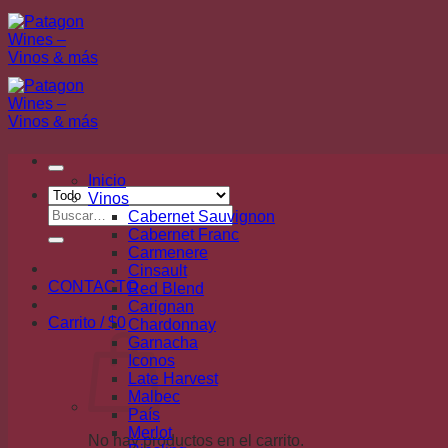
Saltar
al
contenido
Inicio
Vinos
Buscar
Cabernet Sauvignon
por:
Cabernet Franc
Carmenere
Cinsault
CONTACTO
Red Blend
Carignan
Carrito /
$
0
Chardonnay
Garnacha
Iconos
Late Harvest
Malbec
País
Merlot
No hay productos en el carrito.