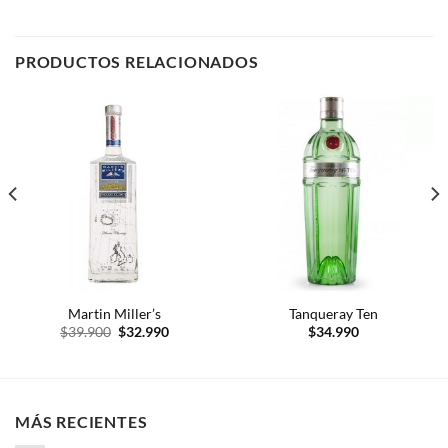
PRODUCTOS RELACIONADOS
.
Martin Miller’s
Tanqueray Ten
El
El
$
39.900
$
32.990
$
34.990
precio
precio
original
actual
era:
es:
$39.900.
$32.990.
MÁS RECIENTES