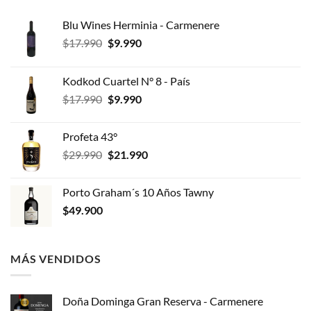
Blu Wines Herminia - Carmenere
El
El
$
17.990
$
9.990
precio
precio
original
actual
Kodkod Cuartel N° 8 - País
era:
es:
El
El
$
17.990
$
9.990
$17.990.
$9.990.
precio
precio
original
actual
Profeta 43°
era:
es:
El
El
$
29.990
$
21.990
$17.990.
$9.990.
precio
precio
original
actual
Porto Graham´s 10 Años Tawny
era:
es:
$
49.900
$29.990.
$21.990.
MÁS VENDIDOS
Doña Dominga Gran Reserva - Carmenere