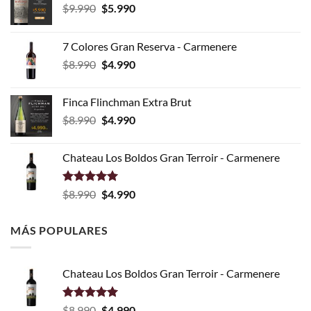
El
El
$
9.990
$
5.990
precio
precio
original
actual
7 Colores Gran Reserva - Carmenere
era:
es:
El
El
$
8.990
$
4.990
$9.990.
$5.990.
precio
precio
original
actual
Finca Flinchman Extra Brut
era:
es:
El
El
$
8.990
$
4.990
$8.990.
$4.990.
precio
precio
original
actual
Chateau Los Boldos Gran Terroir - Carmenere
era:
es:
$8.990.
$4.990.
Valorado
El
El
$
8.990
$
4.990
con
5.00
precio
precio
de 5
original
actual
MÁS POPULARES
era:
es:
$8.990.
$4.990.
Chateau Los Boldos Gran Terroir - Carmenere
Valorado
El
El
$
8.990
$
4.990