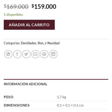
El
El
169.000
159.000
$
$
precio
precio
1 disponibles
original
actual
era:
es:
AÑADIR AL CARRITO
$169.000.
$159.000.
Categorías:
Destilados
,
Ron
,
z-Navidad
INFORMACIÓN ADICIONAL
PESO
1.7 kg
DIMENSIONES
0.1 × 0.1 × 0.1 cm